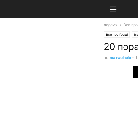
додому
Все про
Все про Гроші
Ін
20 пора
по
maxwelhelp
-
1