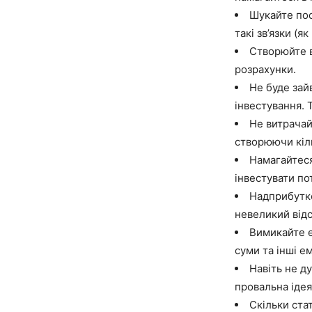
Шукайте пос
такі зв’язки (я
Створюйте в
розрахунки.
Не буде зай
інвестування. 
Не витрачай
створюючи кіль
Намагайтеся
інвестувати по
Надприбутко
невеликий відс
Вимикайте е
суми та інші е
Навіть не д
провальна ідея
Скільки ста