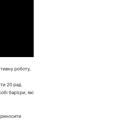
ктивну роботу,
ти 20 рад
бі бар’єри, які
приносити