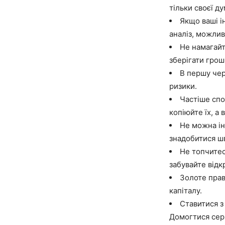
тільки своєї ду
Якщо ваші і
аналіз, можлив
Не намагайт
зберігати грош
В першу чер
ризики.
Частіше спо
копіюйте їх, а
Не можна ін
знадобитися ш
Не топчитес
забувайте відк
Золоте прав
капіталу.
Ставитися з 
Домогтися серй