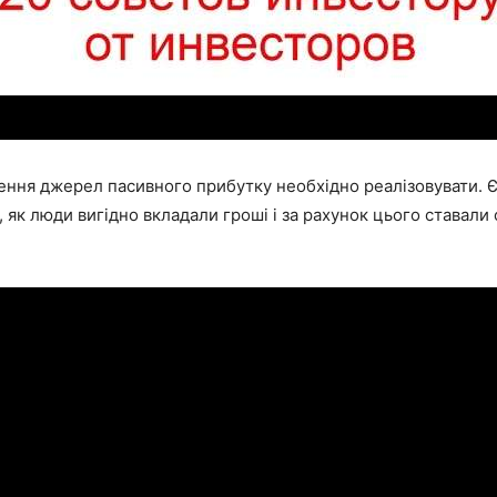
ення джерел пасивного прибутку необхідно реалізовувати. Є
, як люди вигідно вкладали гроші і за рахунок цього ставали