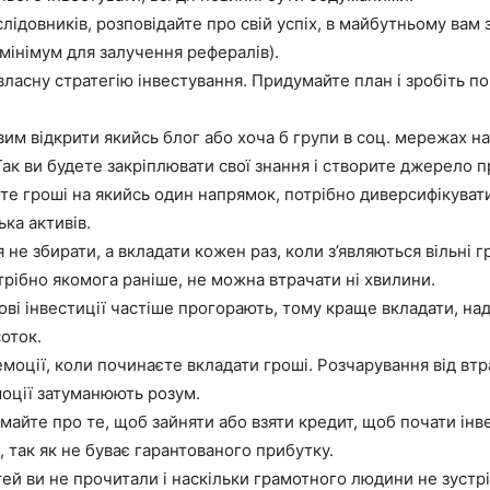
лідовників, розповідайте про свій успіх, в майбутньому вам
к мінімум для залучення рефералів).
ласну стратегію інвестування. Придумайте план і зробіть п
вим відкрити якийсь блог або хоча б групи в соц. мережах н
Так ви будете закріплювати свої знання і створите джерело п
те гроші на якийсь один напрямок, потрібно диверсифікуват
ка активів.
 не збирати, а вкладати кожен раз, коли з’являються вільні 
трібно якомога раніше, не можна втрачати ні хвилини.
ві інвестиції частіше прогорають, тому краще вкладати, над
оток.
моції, коли починаєте вкладати гроші. Розчарування від втр
моції затуманюють розум.
умайте про те, щоб зайняти або взяти кредит, щоб почати інв
, так як не буває гарантованого прибутку.
тей ви не прочитали і наскільки грамотного людини не зустрі