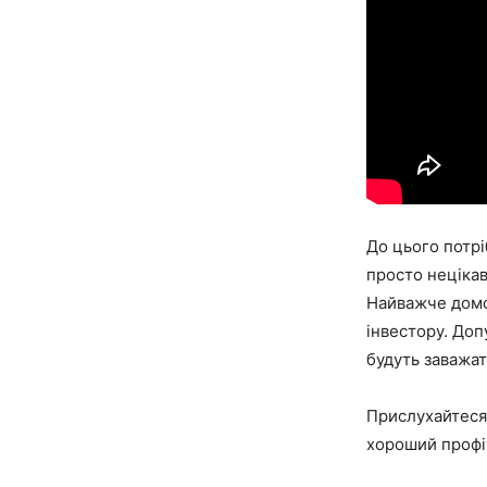
До цього потрі
просто нецікав
Найважче домог
інвестору. Доп
будуть заважат
Прислухайтеся
хороший профі