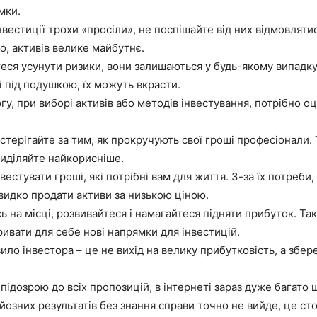
мки.
нвестиції трохи «просіли», не поспішайте від них відмовляти
о, активів велике майбутнє.
еся усунути ризики, вони залишаються у будь-якому випадку
і під подушкою, їх можуть вкрасти.
гу, при виборі активів або методів інвестування, потрібно о
стерігайте за тим, як прокручують свої гроші професіонали. 
 виділяйте найкорисніше.
вестувати гроші, які потрібні вам для життя. З-за їх потреби
видко продати активи за низькою ціною.
ь на місці, розвивайтеся і намагайтеся підняти прибуток. Та
ривати для себе нові напрямки для інвестицій.
ило інвестора – це не вихід на велику прибутковість, а збе
підозрою до всіх пропозицій, в інтернеті зараз дуже багато 
озних результатів без знання справи точно не вийде, це сто