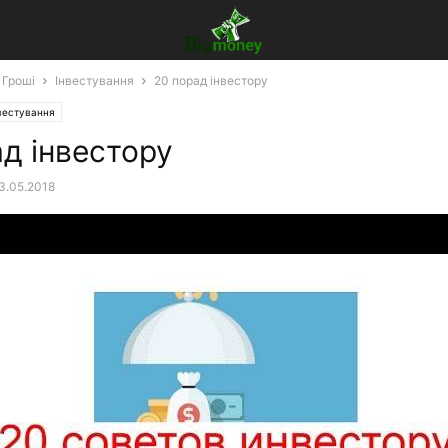
 Гроші
Інвестування
20 порад інвестору
вестування
д інвестору
3.05.2018