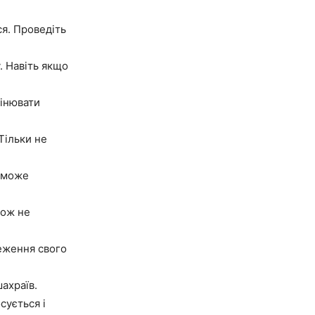
ся. Проведіть
. Навіть якщо
цінювати
Тільки не
, може
кож не
реження свого
шахраїв.
сується і