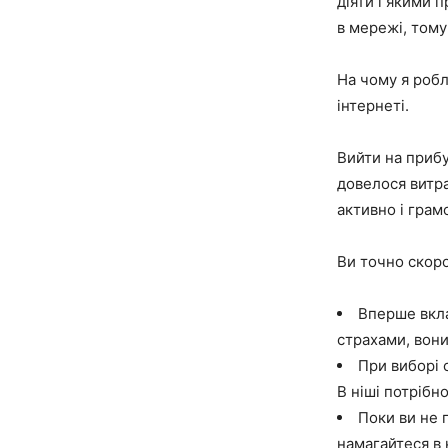
діяти і якими 
в мережі, тому
На чому я робл
інтернеті.
Вийти на прибу
довелося витрат
активно і грам
Ви точно скоро
Вперше вкла
страхами, вони
При виборі 
В ніші потрібн
Поки ви не 
намагайтеся в 