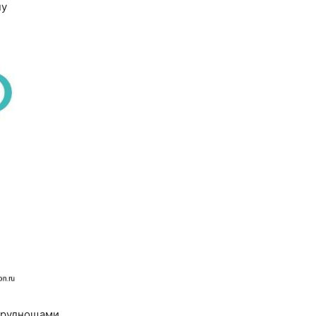
ну
 труднощами