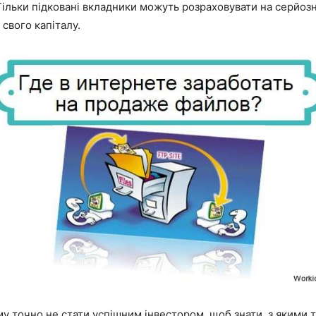
Тільки підковані вкладники можуть розраховувати на серйоз
свого капіталу.
му точно не стати успішним інвестором, щоб знати, з якими