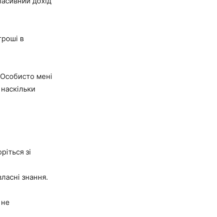
пасивний дохід
гроші в
. Особисто мені
 наскільки
ріться зі
власні знання.
 не