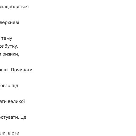
 знадобляться
оверхневі
а тему
рибутку.
и ризики,
гроші. Починати
овго під
ати великої
естувати. Це
ли, вірте