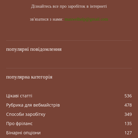
Дізнайтесь все про заробіток в інтернеті
зв'язатися з нами:
maxwelhelp@gmail.com
популярні повідомлення
популярна категорія
Цікаві статті
536
Рубрика для вебмайстрів
478
Способи заробітку
349
Про фріланс
135
Бінарні опціони
127