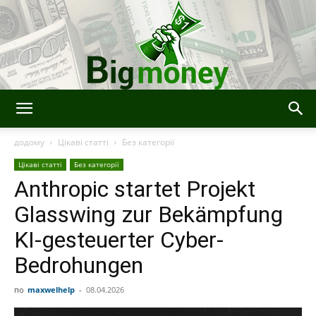
BigMoney
додому
Цікаві статті
Без категорії
Цікаві статті
Без категорії
Anthropic startet Projekt
Glasswing zur Bekämpfung
KI-gesteuerter Cyber-
Bedrohungen
по
maxwelhelp
-
08.04.2026