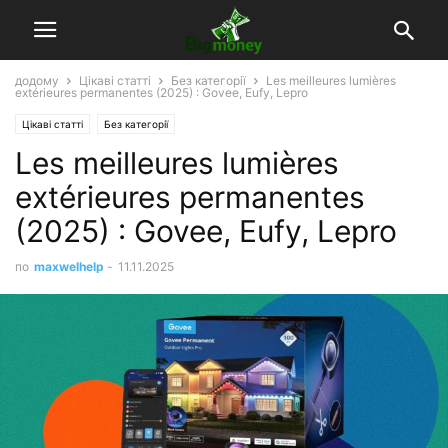
додому
Цікаві статті
Без категорії
Les meilleures lumières
extérieures permanentes (2025) : Govee, Eufy, Lepro
Цікаві статті
Без категорії
Les meilleures lumières
extérieures permanentes
(2025) : Govee, Eufy, Lepro
по
maxwelhelp
-
11.11.2025