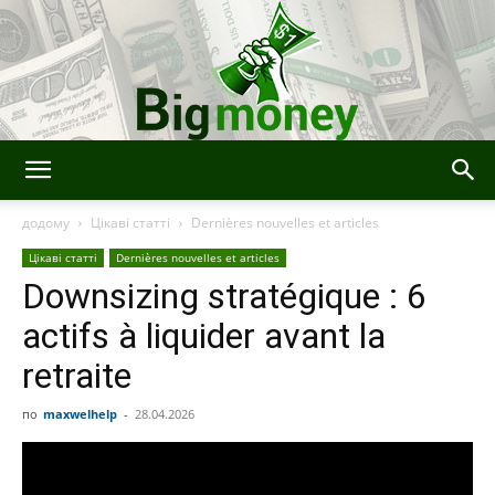
BigMoney
додому
Цікаві статті
Dernières nouvelles et articles
Цікаві статті
Dernières nouvelles et articles
Downsizing stratégique : 6
actifs à liquider avant la
retraite
по
maxwelhelp
-
28.04.2026