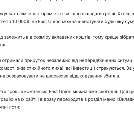
купках всім інвесторам стає вигідно вкладати гроші. Хтось 
хто-то 10 000$, на East Union можна інвестувати будь-яку сум
д залежить від розміру вкладених коштів, тому краще зібра
тал.
 отримали прибуток незалежно від непередбачених ситуаці
омості з-за стихійного лиха), всі інвестиції страхуються. За
а розраховувати на дворазове відшкодування збитків.
ти гроші з компанією East Union можна вже сьогодні. Для ц
рацію на їх сайті і відразу переходите в розділ меню «Вклади
пні лоти: