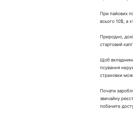
При пайових по
всього 10$, а 
Природно, дохі
стартовий капі
Щоб вкладники
псування нерух
страховки можн
Почати заробля
звичайну реєст
побачите досту