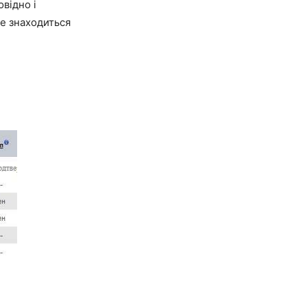
овідно і
де знаходиться