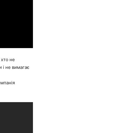
 хто не
 і не вимагає
омпанія