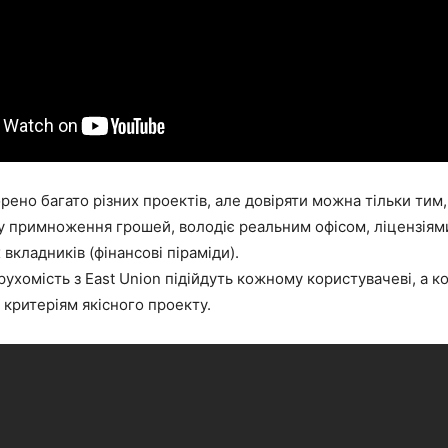
рено багато різних проектів, але довіряти можна тільки тим,
 примноження грошей, володіє реальним офісом, ліцензіями
 вкладників (фінансові піраміди).
ерухомість з East Union підійдуть кожному користувачеві, а к
м критеріям якісного проекту.