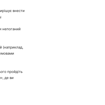
вирішує внести
у.
ти непоганий
й (наприклад,
 умовами
ього пройдіть
», де ви