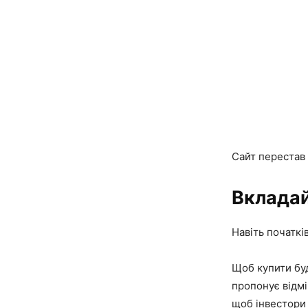
Сайт перестав
Вкладай
Навіть початкі
Щоб купити буд
пропонує відмі
щоб інвестори 