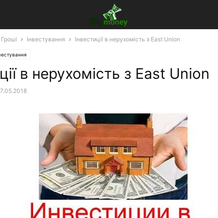
 Гроші
Інвестування
Інвестиції в нерухомість з East Union
вестування
ції в нерухомість з East Union
7.05.2018