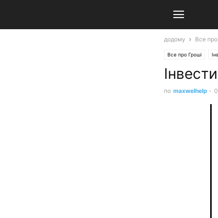
додому
Все про
Все про Гроші
Ін
Інвести
по
maxwelhelp
-
0