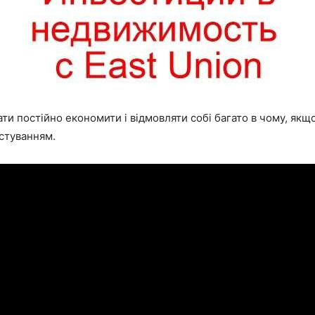
и постійно економити і відмовляти собі багато в чому, якщо
стуванням.