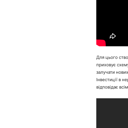
Для цього ство
приховує схему
залучати нових
Інвестиції в н
відповідає всі