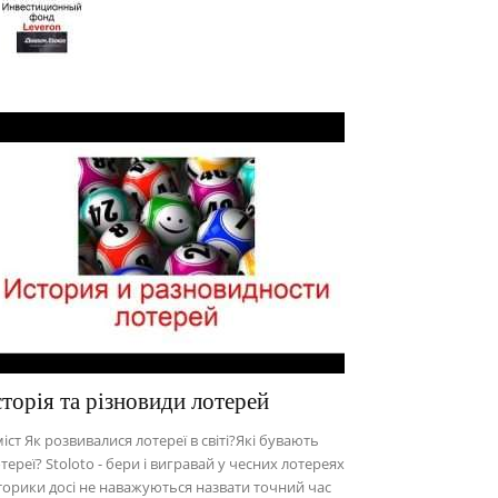
сторія та різновиди лотерей
іст Як розвивалися лотереї в світі?Які бувають
тереї? Stoloto - бери і вигравай у чесних лотереях
торики досі не наважуються назвати точний час