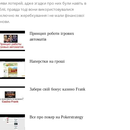
яви лотерей, адже згадки про них були навіть в
блії, правда тоді вони використовувалися
ключно як жеребкування і не мали фінансової
нови.
Принцип роботи ігрових
автоматів
Наперстки на гроші
Забери свій бонус казино Frank
Все про покер на Pokerstrategy