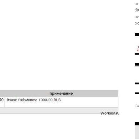
по
бі
ви
ос