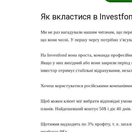
Як вкластися в Investfo
Ми не раз нагадували нашим читачам, що перед
що вони чесні. У першу чергу потрібно з’ясу
На Investfond вона проста, команда професійни
Якщо у них вихідний або вони закрили період в
інвестор отримує стабільні відрахування, неза
Хочеш користуватися російськими компаніями?
Щоб кожен клієнт міг вибрати відповідні умови
планів. Найдешевший коштує 50$ і діє 40 днів.
Щотижня надходить по 3% профіту, т. е. загал
прибуток 9$):