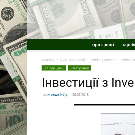
про гроші
зароб
додому
Все про Гроші
Інвестування
Інвестиц
Все про Гроші
Інвестування
Інвестиції з Inv
по
maxwelhelp
-
20.07.2018