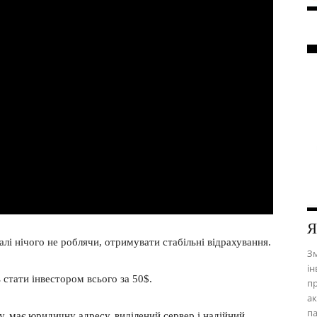
Я
алі нічого не роблячи, отримувати стабільні відрахування.
Зм
ін
ь стати інвестором всього за 50$.
пр
ак
па
, має юридичну адресу, виділений сервер і надійний