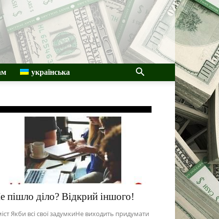
ам
українська
е пішло діло? Відкрий іншого!
іст Якби всі свої задумкиНе виходить придумати