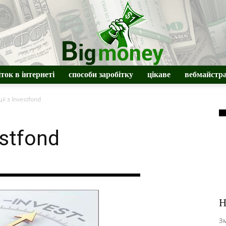
іток в інтернеті
способи заробітку
цікаве
вебмайстр
BigMoney
ії з Investfond
estfond
Н
Зм