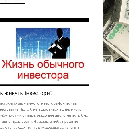
к живуть інвестори?
іст Життя звичайного інвестораЯк я почав
вестувати? Ніхто б не відмовився від великого
ибутку, тим більше, якщо для цього не потрібно
тивно працювати. На жаль, з неба гроші не
дають, а ледачим людям доведеться знайти