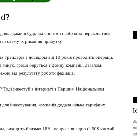
nd?
 вкладами в будь-які системи необхідно переконатися,
вати схему отримання прибутку.
х трейдерів з досвідом від 10 років проводить операції.
 мінус, гроші беруться з фонду компанії. Загалом,
лежно від результату роботи фахівців.
 Тоді інвестуй в інтернеті з Першим Національним.
 для інвестування, компанія додала кілька тарифних
І
Зм
ло
ом, виходить близько 18%, це дуже вигідно (з 50$ чистий
Іс