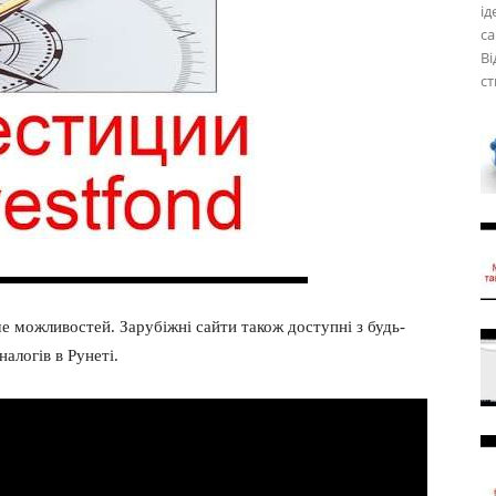
ід
са
Ві
ст
ше можливостей. Зарубіжні сайти також доступні з будь-
налогів в Рунеті.