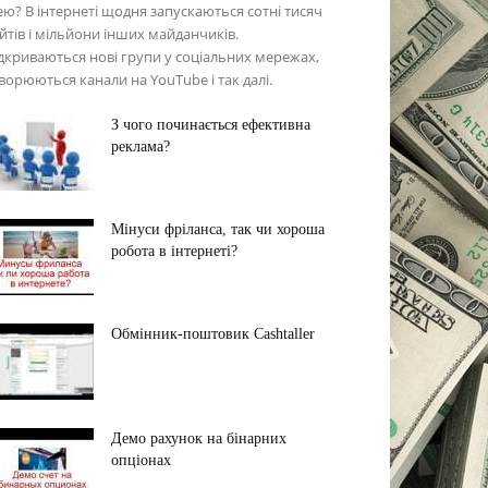
ею? В інтернеті щодня запускаються сотні тисяч
йтів і мільйони інших майданчиків.
дкриваються нові групи у соціальних мережах,
ворюються канали на YouTube і так далі.
З чого починається ефективна
реклама?
Мінуси фріланса, так чи хороша
робота в інтернеті?
Обмінник-поштовик Cashtaller
Демо рахунок на бінарних
опціонах