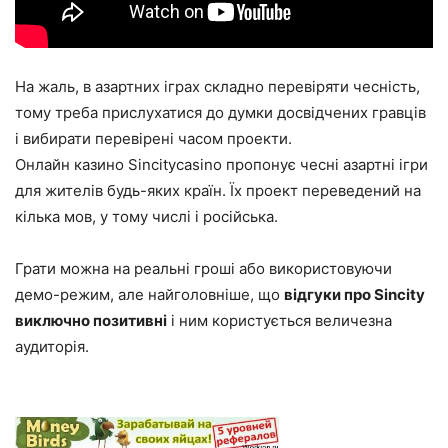
На жаль, в азартних іграх складно перевіряти чесність,
тому треба прислухатися до думки досвідчених гравців
і вибирати перевірені часом проекти.
Онлайн казино Sincitycasino пропонує чесні азартні ігри
для жителів будь-яких країн. Їх проект переведений на
кілька мов, у тому числі і російська.
Грати можна на реальні гроші або використовуючи
демо-режим, але найголовніше, що
відгуки про Sincity
виключно позитивні
і ним користується величезна
аудиторія.