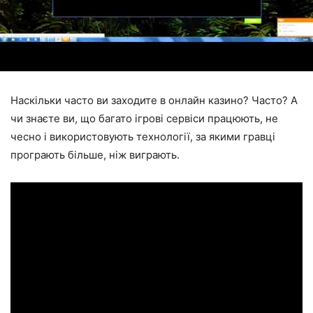
Наскільки часто ви заходите в онлайн казино? Часто? А
чи знаєте ви, що багато ігрові сервіси працюють, не
чесно і використовують технології, за якими гравці
програють більше, ніж виграють.