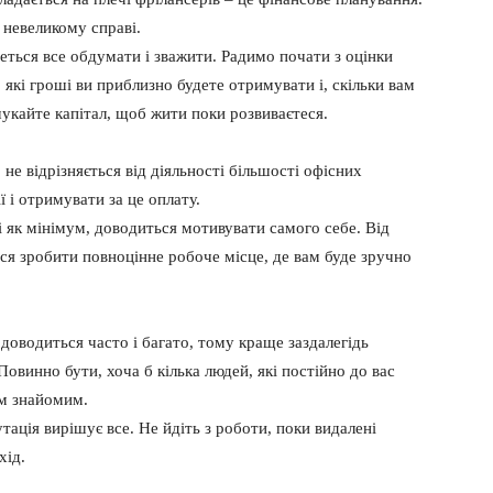
 невеликому справі.
еться все обдумати і зважити. Радимо почати з оцінки
які гроші ви приблизно будете отримувати і, скільки вам
шукайте капітал, щоб жити поки розвиваєтеся.
не відрізняється від діяльності більшості офісних
ї і отримувати за це оплату.
і як мінімум, доводиться мотивувати самого себе. Від
ся зробити повноцінне робоче місце, де вам буде зручно
доводиться часто і багато, тому краще заздалегідь
 Повинно бути, хоча б кілька людей, які постійно до вас
їм знайомим.
тація вирішує все. Не йдіть з роботи, поки видалені
хід.