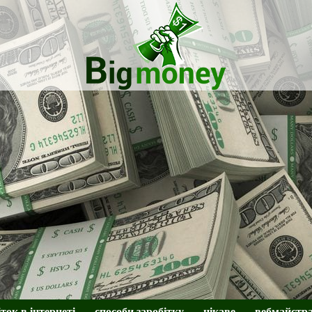
BigMoney
іток в інтернеті
способи заробітку
цікаве
вебмайстр