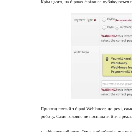
Крім цього, на біржах фріланса публікуються 
Приклад взятий з біржі Weblancer, до речі, са
роботу. Саме головне не поспішати йти з реал
Фінансовий план. Одна з обов’язків, що пок