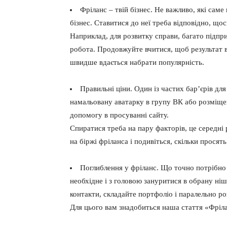
Фріланс – твій бізнес. Не важливо, які саме
бізнес. Ставитися до неї треба відповідно, щос
Наприклад, для розвитку справи, багато підп
робота. Продовжуйте вчитися, щоб результат в
швидше вдається набрати популярність.
Правильні ціни. Один із частих бар’єрів для
намальовану аватарку в групу ВК або розміще
допомогу в просуванні сайту.
Спиратися треба на пару факторів, це середні 
на біржі фріланса і подивіться, скільки просять
Поглиблення у фріланс. Що точно потрібно 
необхідне і з головою зануритися в обрану ніш
контакти, складайте портфоліо і паралельно р
Для цього вам знадобиться наша стаття «Фрілан