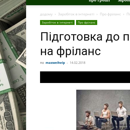
додому
Заробіток в інтернеті
Про фріланс
П
Заробіток в інтернеті
Про фріланс
Підготовка до 
на фріланс
по
maxwelhelp
-
14.02.2018