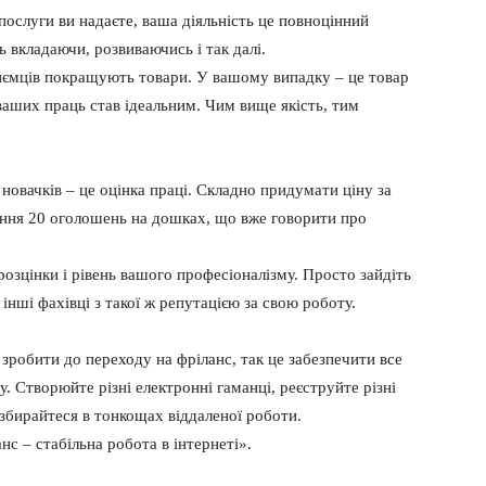
 послуги ви надаєте, ваша діяльність це повноцінний
ь вкладаючи, розвиваючись і так далі.
риємців покращують товари. У вашому випадку – це товар
аших праць став ідеальним. Чим вище якість, тим
 новачків – це оцінка праці. Складно придумати ціну за
ння 20 оголошень на дошках, що вже говорити про
розцінки і рівень вашого професіоналізму. Просто зайдіть
 інші фахівці з такої ж репутацією за свою роботу.
зробити до переходу на фріланс, так це забезпечити все
у. Створюйте різні електронні гаманці, реєструйте різні
озбирайтеся в тонкощах віддаленої роботи.
с – стабільна робота в інтернеті».