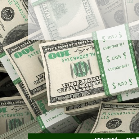
про гроші
зароб