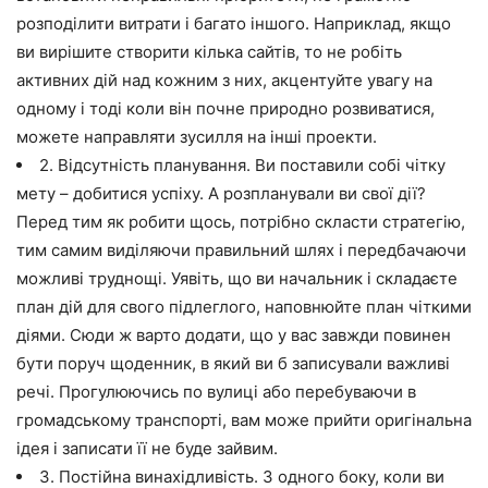
розподілити витрати і багато іншого. Наприклад, якщо
ви вирішите створити кілька сайтів, то не робіть
активних дій над кожним з них, акцентуйте увагу на
одному і тоді коли він почне природно розвиватися,
можете направляти зусилля на інші проекти.
2. Відсутність планування. Ви поставили собі чітку
мету – добитися успіху. А розпланували ви свої дії?
Перед тим як робити щось, потрібно скласти стратегію,
тим самим виділяючи правильний шлях і передбачаючи
можливі труднощі. Уявіть, що ви начальник і складаєте
план дій для свого підлеглого, наповнюйте план чіткими
діями. Сюди ж варто додати, що у вас завжди повинен
бути поруч щоденник, в який ви б записували важливі
речі. Прогулюючись по вулиці або перебуваючи в
громадському транспорті, вам може прийти оригінальна
ідея і записати її не буде зайвим.
3. Постійна винахідливість. З одного боку, коли ви