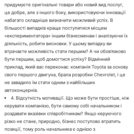
придумуєте оригінальні товари або новий вид послуг,
це добре, але з іншого боку, використовуючи інновації
набагато складніше визначити можливий успіх. В
більшості випадків краще поступитися місцем
«експериментатора» іншим бізнесменам і аналізуючи їх
діяльність, робити висновки. У цьому випадку ви
втрачаєте можливість стати першим? А чи обов’язково
бути першим, щоб домогтися успіху? Відмінний
приклад, який вас переконає: компанія Toyota за основу
свого першого двигуна, брала розробки Chevrolet, і це
не завадило їм стати одним з найбільших
автоконцернів.
4. Відсутність мотивації. Що може бути простіше, ніж
керувати компанією, бути самому собі начальником і
роздавати вказівки співробітникам? Якщо керуючого
різко не стане, природно, бізнес поступово втратить
позиції, тому роль начальника є однією з