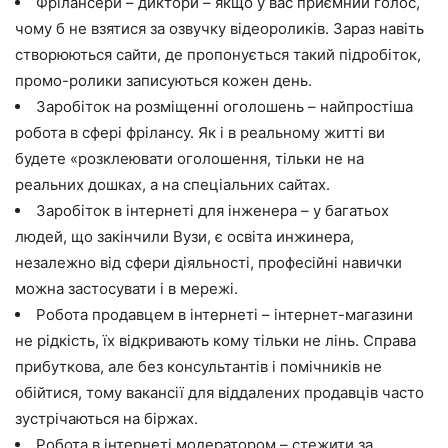
Фрілансери – диктори – якщо у вас приємний голос,
чому б не взятися за озвучку відеороликів. Зараз навіть
створюються сайти, де пропонується такий підробіток,
промо-ролики записуються кожен день.
Заробіток на розміщенні оголошень – найпростіша
робота в сфері фрілансу. Як і в реальному житті ви
будете «розклеювати оголошення, тільки не на
реальних дошках, а на спеціальних сайтах.
Заробіток в інтернеті для інженера – у багатьох
людей, що закінчили Вузи, є освіта инжинера,
незалежно від сфери діяльності, професійні навички
можна застосувати і в мережі.
Робота продавцем в інтернеті – інтернет-магазини
не рідкість, їх відкривають кому тільки не лінь. Справа
прибуткова, але без консультантів і помічників не
обійтися, тому вакансії для віддалених продавців часто
зустрічаються на біржах.
Робота в інтернеті модератором – стежити за