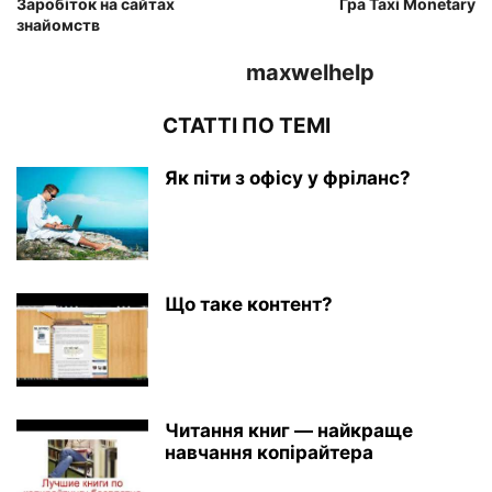
Заробіток на сайтах
Гра Taxi Monetary
знайомств
maxwelhelp
СТАТТІ ПО ТЕМІ
Як піти з офісу у фріланс?
Що таке контент?
Читання книг — найкраще
навчання копірайтера