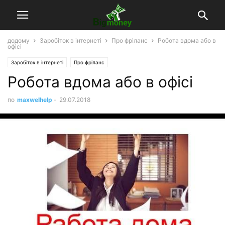
додому
Заробіток в інтернеті
Про фріланс
Робота вдома або в
офісі
Заробіток в інтернеті
Про фріланс
Робота вдома або в офісі
по
maxwelhelp
-
29.07.2018