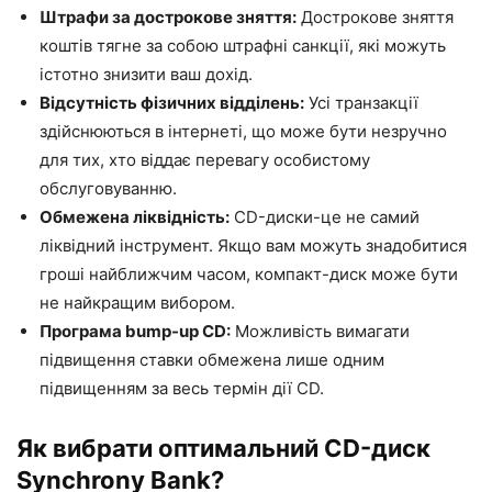
Штрафи за дострокове зняття:
Дострокове зняття
коштів тягне за собою штрафні санкції, які можуть
істотно знизити ваш дохід.
Відсутність фізичних відділень:
Усі транзакції
здійснюються в інтернеті, що може бути незручно
для тих, хто віддає перевагу особистому
обслуговуванню.
Обмежена ліквідність:
CD-диски-це не самий
ліквідний інструмент. Якщо вам можуть знадобитися
гроші найближчим часом, компакт-диск може бути
не найкращим вибором.
Програма bump-up CD:
Можливість вимагати
підвищення ставки обмежена лише одним
підвищенням за весь термін дії CD.
Як вибрати оптимальний CD-диск
Synchrony Bank?