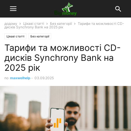
додому
Цікаві статті
Без категорії
Тарифи та можливості CD-
дисків Synchrony Bank на 2025 рік
Цікаві статті
Без категорії
Тарифи та можливості CD-
дисків Synchrony Bank на
2025 рік
по
maxwelhelp
-
03.09.2025