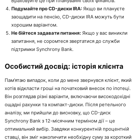
Враховуйте це при плануванні своїх фінансів.
Подумайте про CD-диски IRA:
Якщо ви плануєте
заощадити на пенсію, CD-диски IRA можуть бути
хорошим варіантом.
Не бійтеся задавати питання:
Якщо у вас виникли
запитання, не соромтеся звертатися до служби
підтримки Synchrony Bank.
Особистий досвід: історія клієнта
Пам’ятаю випадок, коли до мене звернувся клієнт, який
хотів відкласти гроші на початковий внесок по іпотеці.
Він розглядав різні варіанти, включаючи високодохідні
ощадні рахунки та компакт-диски. Після ретельного
аналізу, ми прийшли до висновку, що CD-диск
Synchrony Bank з 12-місячним терміном дії – це
оптимальний вибір. Завдяки конкурентній процентній
ставці, він зміг накопичити необхідну суму за короткий