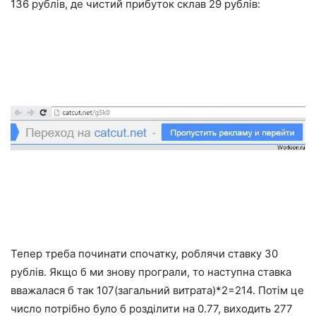
136 рублів, де чистий прибуток склав 29 рублів:
Тепер треба починати спочатку, роблячи ставку 30
рублів. Якщо б ми знову програли, то наступна ставка
вважалася б так 107(загальний витрата)*2=214. Потім це
число потрібно було б розділити на 0.77, виходить 277