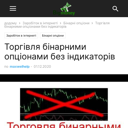
додому
Заробіток в інтернеті
Бінарні опціони
Торгівля
бінарними опціонами без індикаторів
Заробіток в інтернеті
Бінарні опціони
Торгівля бінарними
опціонами без індикаторів
по
maxwelhelp
-
01.12.2020