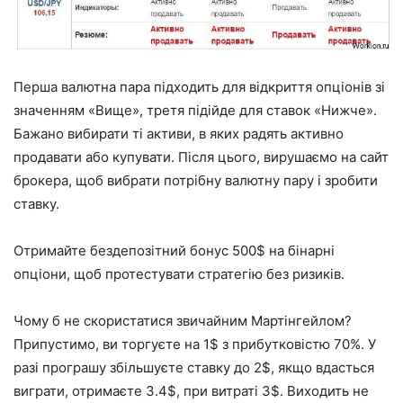
Перша валютна пара підходить для відкриття опціонів зі
значенням «Вище», третя підійде для ставок «Нижче».
Бажано вибирати ті активи, в яких радять активно
продавати або купувати. Після цього, вирушаємо на сайт
брокера, щоб вибрати потрібну валютну пару і зробити
ставку.
Отримайте бездепозітний бонус 500$ на бінарні
опціони, щоб протестувати стратегію без ризиків.
Чому б не скористатися звичайним Мартінгейлом?
Припустимо, ви торгуєте на 1$ з прибутковістю 70%. У
разі програшу збільшуєте ставку до 2$, якщо вдасться
виграти, отримаєте 3.4$, при витраті 3$. Виходить не