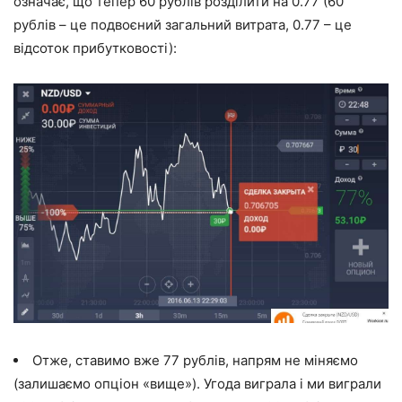
означає, що тепер 60 рублів розділити на 0.77 (60
рублів – це подвоєний загальний витрата, 0.77 – це
відсоток прибутковості):
Отже, ставимо вже 77 рублів, напрям не міняємо
(залишаємо опціон «вище»). Угода виграла і ми виграли