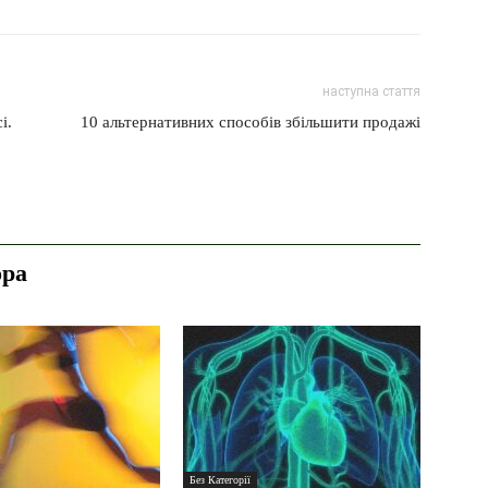
наступна стаття
і.
10 альтернативних способів збільшити продажі
ора
Без Категорії