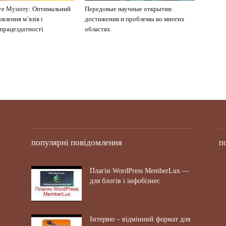
ve Mystery: Оптимальний
Передовые научные открытия:
овлення м’язів і
достижения и проблемы во многих
працездатності
областях
популярні повідомлення
п
Плагін WordPress MemberLux —
для блогів і інфобізнес
Інтервю – відмінний формат для