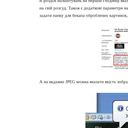
В розділі налаштувань на першій сходинці вказ
на свій розсуд. Також є додаткові параметри н
задати папку для бекапа оброблених картинок,
А на вкдажке JPEG можна вказати якість зобр