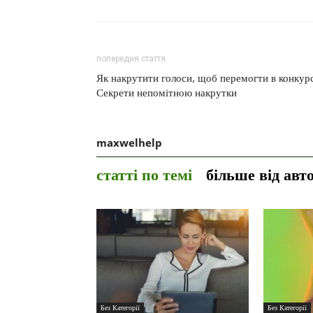
попередня стаття
Як накрутити голоси, щоб перемогти в конкурс
Секрети непомітною накрутки
maxwelhelp
статті по темі
більше від авт
Без Категорії
Без Категорії