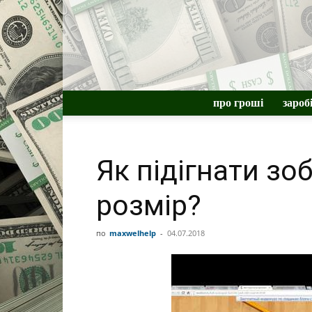
про гроші
зароб
Як підігнати зо
розмір?
по
maxwelhelp
-
04.07.2018