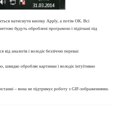
ється натиснути кнопку Apply, а потім ОК. Всі
миттєво будуть оброблені програмою і підігнані під
я від аналогів і володіє безліччю переваг.
о, швидко обробляє картинки і володіє інтуїтивно
истанні – вона не підтримує роботу з GIF-зображеннями.