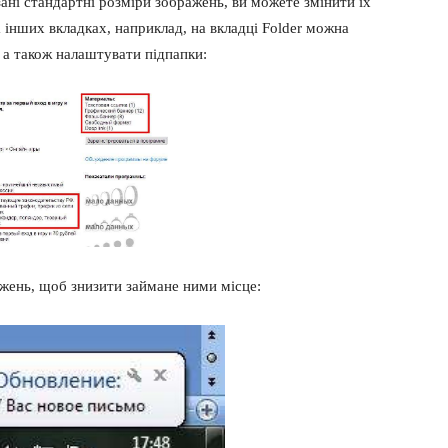
ані стандартні розміри зображень, ви можете змінити їх
а інших вкладках, наприклад, на вкладці Folder можна
 а також налаштувати підпапки:
ажень, щоб знизити займане ними місце: