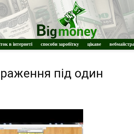
іток в інтернеті
способи заробітку
цікаве
вебмайстр
BigMoney
браження під один