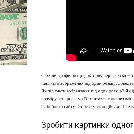
Є безліч графічних редакторів, через які можн
підігнати зображення під один розмір, доведет
Як підігнати зображення під один розмір? Як
розміру, то програма Dropresize стане незамі
офіційного сайту Dropresize.semigik.com і нез
Зробити картинки одног