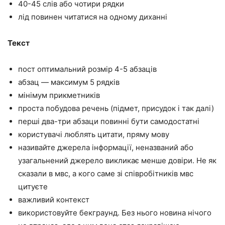
40-45 слів або чотири рядки
лід повинен читатися на одному диханні
Текст
пост оптимальний розмір 4-5 абзаців
абзац — максимум 5 рядків
мінімум прикметників
проста побудова речень (підмет, присудок і так далі)
перші два-три абзаци повинні бути самодостатні
користувачі люблять цитати, пряму мову
називайте джерела інформації, неназваний або
узагальнений джерело викликає менше довіри. Не як
сказали в мвс, а кого саме зі співробітників мвс
цитуєте
важливий контекст
використовуйте бекграунд. Без нього новина нічого