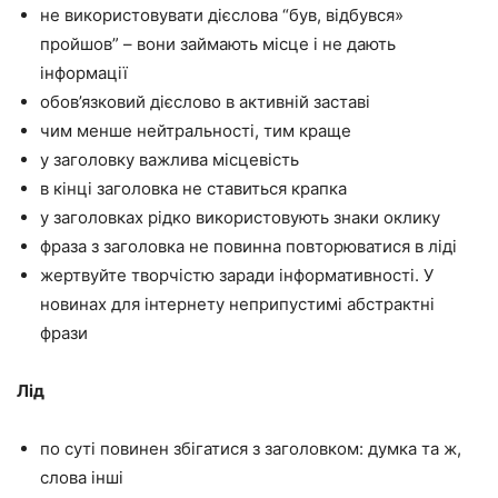
не використовувати дієслова “був, відбувся»
пройшов” – вони займають місце і не дають
інформації
обов’язковий дієслово в активній заставі
чим менше нейтральності, тим краще
у заголовку важлива місцевість
в кінці заголовка не ставиться крапка
у заголовках рідко використовують знаки оклику
фраза з заголовка не повинна повторюватися в ліді
жертвуйте творчістю заради інформативності. У
новинах для інтернету неприпустимі абстрактні
фрази
Лід
по суті повинен збігатися з заголовком: думка та ж,
слова інші