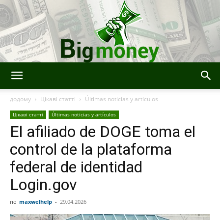
BigMoney
додому
Цікаві статті
Últimas noticias y artículos
Цікаві статті
Últimas noticias y artículos
El afiliado de DOGE toma el
control de la plataforma
federal de identidad
Login.gov
по
maxwelhelp
-
29.04.2026