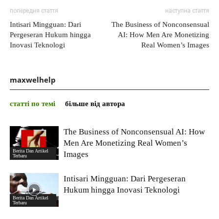
попередня стаття
наступна стаття
Intisari Mingguan: Dari
The Business of Nonconsensual
Pergeseran Hukum hingga
AI: How Men Are Monetizing
Inovasi Teknologi
Real Women’s Images
maxwelhelp
статті по темі
більше від автора
The Business of Nonconsensual AI: How
Men Are Monetizing Real Women’s
Berita Dan Artikel
Images
Terbaru
Intisari Mingguan: Dari Pergeseran
Hukum hingga Inovasi Teknologi
Berita Dan Artikel
Terbaru