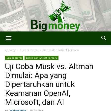
Bigmoney:
додому
Цікаві статті
Berita dan Artikel Terbaru
Цікаві статті
Berita dan Artikel Terbaru
Uji Coba Musk vs. Altman
Keuangan,
Dimulai: Apa yang
Dipertaruhkan untuk
Teknologi
Keamanan OpenAI,
Microsoft, dan AI
dan
по
maxwelhelp
-
06.05.2026