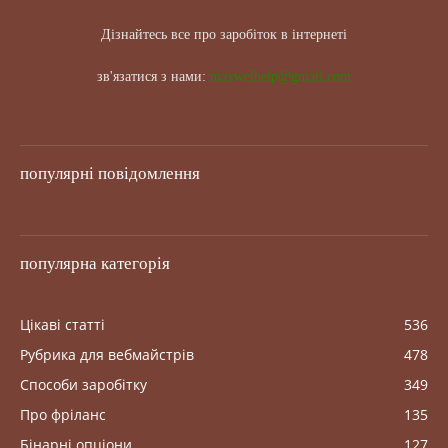
Дізнайтесь все про заробіток в інтернеті
зв'язатися з нами:
maxwelhelp@gmail.com
популярні повідомлення
популярна категорія
Цікаві статті
536
Рубрика для вебмайстрів
478
Способи заробітку
349
Про фріланс
135
Бінарні опціони
127