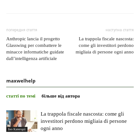
попередня стаття
наступна стаття
Anthropic lancia il progetto
La trappola fiscale nascosta:
Glasswing per combattere le
come gli investitori perdono
minacce informatiche guidate
migliaia di persone ogni anno
dall’intelligenza artificiale
maxwelhelp
статті по темі
більше від автора
La trappola fiscale nascosta: come gli
investitori perdono migliaia di persone
ogni anno
Без Категорії