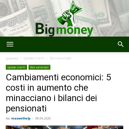
BigMoney
додому
Цікаві статті
Без категорії
Цікаві статті
Без категорії
Cambiamenti economici: 5
costi in aumento che
minacciano i bilanci dei
pensionati
по
maxwelhelp
-
08.04.2026