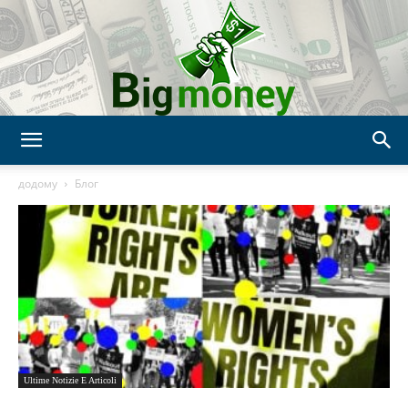
Bigmoney:
додому
Блог
Finanza,
Tecnologia
Ultime Notizie E Articoli
e