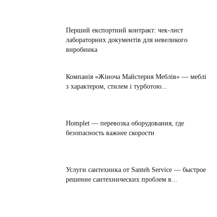
Перший експортний контракт: чек-лист
лабораторних документів для невеликого
виробника
Компанія «Жіноча Майстерня Меблів» — меблі
з характером, стилем і турботою...
Homplet — перевозка оборудования, где
безопасность важнее скорости
Услуги сантехника от Santeh Service — быстрое
решение сантехнических проблем в...