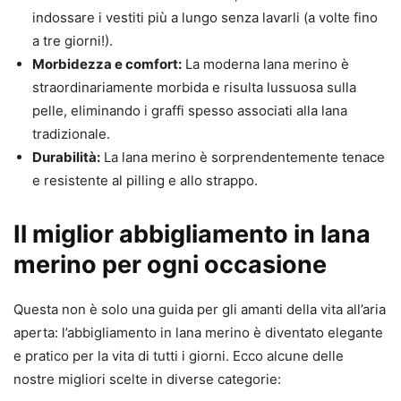
indossare i vestiti più a lungo senza lavarli (a volte fino
a tre giorni!).
Morbidezza e comfort:
La moderna lana merino è
straordinariamente morbida e risulta lussuosa sulla
pelle, eliminando i graffi spesso associati alla lana
tradizionale.
Durabilità:
La lana merino è sorprendentemente tenace
e resistente al pilling e allo strappo.
Il miglior abbigliamento in lana
merino per ogni occasione
Questa non è solo una guida per gli amanti della vita all’aria
aperta: l’abbigliamento in lana merino è diventato elegante
e pratico per la vita di tutti i giorni. Ecco alcune delle
nostre migliori scelte in diverse categorie: