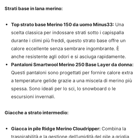
Strati base in lana merino:
Top strato base Merino 150 da uomo Minus33:
Una
scelta classica per indossare strati sotto i capispalla
durante i climi più freddi, questo strato base offre un
calore eccellente senza sembrare ingombrante. È
anche resistente agli odori e si asciuga rapidamente.
Pantaloni Smartwool Merino 250 Base Layer da donna:
Questi pantaloni sono progettati per fornire calore extra
a temperature gelide grazie a una miscela di merino più
spessa. Sono ideali per lo sci, lo snowboard o le
escursioni invernali.
Giacche a strato intermedio:
Giacca in pile Ridge Merino Cloudripper:
Combina la
traspirabilità e la gestione dell’umidità del pile a griglia