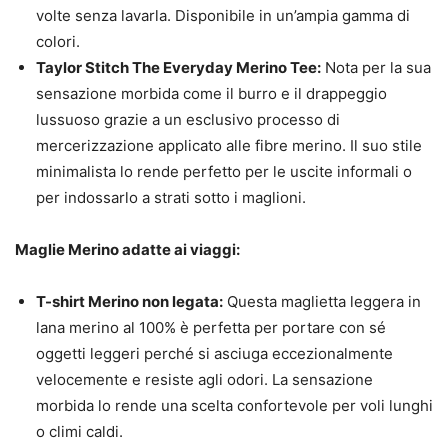
volte senza lavarla. Disponibile in un’ampia gamma di
colori.
Taylor Stitch The Everyday Merino Tee:
Nota per la sua
sensazione morbida come il burro e il drappeggio
lussuoso grazie a un esclusivo processo di
mercerizzazione applicato alle fibre merino. Il suo stile
minimalista lo rende perfetto per le uscite informali o
per indossarlo a strati sotto i maglioni.
Maglie Merino adatte ai viaggi:
T-shirt Merino non legata:
Questa maglietta leggera in
lana merino al 100% è perfetta per portare con sé
oggetti leggeri perché si asciuga eccezionalmente
velocemente e resiste agli odori. La sensazione
morbida lo rende una scelta confortevole per voli lunghi
o climi caldi.