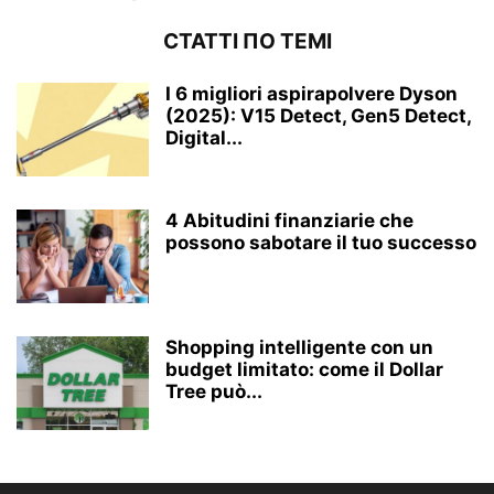
СТАТТІ ПО ТЕМІ
I 6 migliori aspirapolvere Dyson
(2025): V15 Detect, Gen5 Detect,
Digital...
4 Abitudini finanziarie che
possono sabotare il tuo successo
Shopping intelligente con un
budget limitato: come il Dollar
Tree può...