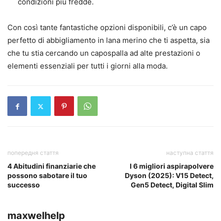
condizioni più fredde.
Con così tante fantastiche opzioni disponibili, c’è un capo
perfetto di abbigliamento in lana merino che ti aspetta, sia
che tu stia cercando un capospalla ad alte prestazioni o
elementi essenziali per tutti i giorni alla moda.
попередня стаття
наступна стаття
4 Abitudini finanziarie che
I 6 migliori aspirapolvere
possono sabotare il tuo
Dyson (2025): V15 Detect,
successo
Gen5 Detect, Digital Slim
maxwelhelp