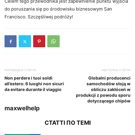
Celem tego przewodnika jest zapewnienie punktu wyjścia
do poruszania się po środowisku biznesowym San
Francisco. Szczęśliwej podróży!
попередня стаття
наступна стаття
Non perdere i tuoi soldi
Globalni producenci
all’estero: 6 luoghi non sicuri
samochodów stoją w
da evitare durante il viaggio
obliczu zakłóceń w
produkcji z powodu sporu
dotyczącego chipów
maxwelhelp
СТАТТІ ПО ТЕМІ