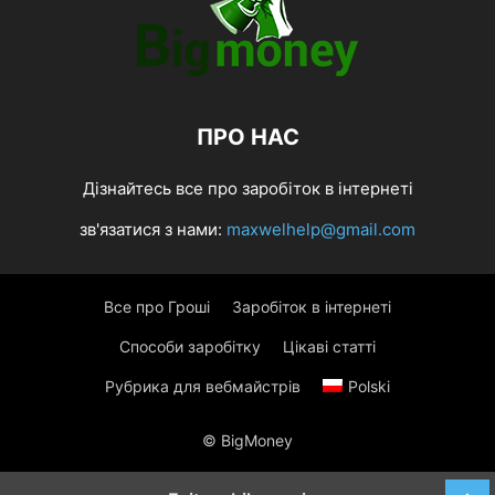
ПРО НАС
Дізнайтесь все про заробіток в інтернеті
зв'язатися з нами:
maxwelhelp@gmail.com
Все про Гроші
Заробіток в інтернеті
Способи заробітку
Цікаві статті
Рубрика для вебмайстрів
Polski
© BigMoney