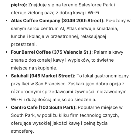
piętro):
Znajduje się na terenie Salesforce Park i
oferuje zieloną oazę z dobrą kawą i Wi-Fi.
Atlas Coffee Company (3049 20th Street):
Położony w
samym sercu centrum AI, Atlas serwuje śniadania,
lunche i kolacje w przestronnej, relaksującej
przestrzeni.
Four Barrel Coffee (375 Valencia St.):
Palarnia kawy
znana z doskonałej kawy i wypieków, to świetne
miejsce na skupienie.
Saluhall (945 Market Street):
To lokal gastronomiczny
przy Ikei w San Francisco. Zaskakująco dobra opcja z
różnorodnymi sprzedawcami żywności, niezawodnym
Wi-Fi i dużą ilością miejsc do siedzenia.
Centro Cafe (102 South Park):
Popularne miejsce w
South Park, w pobliżu kilku firm technologicznych,
oferujące wysokiej jakości kawę i pełną życia
atmosferę.