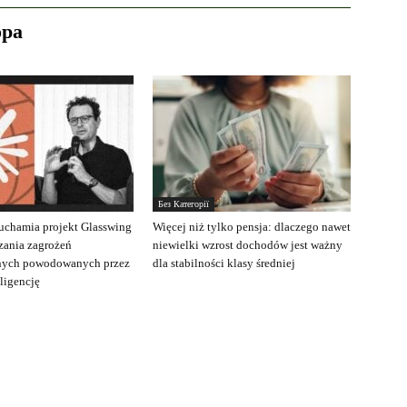
ора
Без Категорії
uchamia projekt Glasswing
Więcej niż tylko pensja: dlaczego nawet
zania zagrożeń
niewielki wzrost dochodów jest ważny
nych powodowanych przez
dla stabilności klasy średniej
eligencję