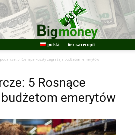
polski
без категорії
BigMoney
podarcze: 5 Rosnące koszty zagrażają budżetom emerytów
cze: 5 Rosnące
ą budżetom emerytów