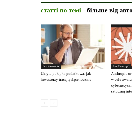
статті по темі
більше від авт
Без Категорії
Без Категорії
Ukryta pułapka podatkowa: jak
Anthropic ur
inwestorzy tracą tysiące rocznie
w celu zwalc
cybernetycz
sztuczną int