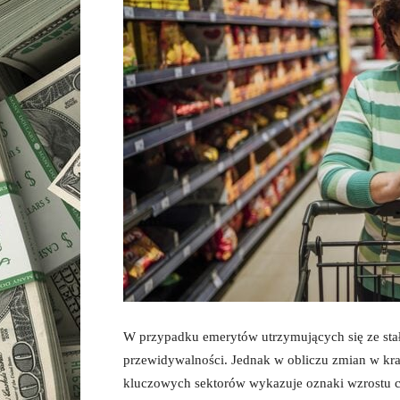
W przypadku emerytów utrzymujących się ze sta
przewidywalności. Jednak w obliczu zmian w kr
kluczowych sektorów wykazuje oznaki wzrostu c