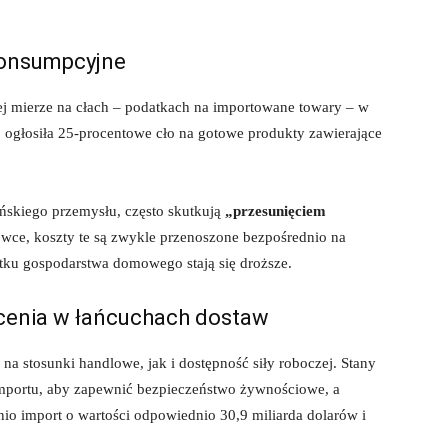
 konsumpcyjne
żej mierze na cłach – podatkach na importowane towary – w
 ogłosiła 25-procentowe cło na gotowe produkty zawierające
ańskiego przemysłu, często skutkują
„przesunięciem
owce, koszty te są zwykle przenoszone bezpośrednio na
tku gospodarstwa domowego stają się droższe.
łócenia w łańcuchach dostaw
a stosunki handlowe, jak i dostępność siły roboczej. Stany
importu, aby zapewnić bezpieczeństwo żywnościowe, a
o import o wartości odpowiednio 30,9 miliarda dolarów i