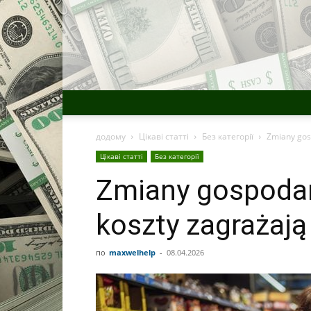
додому
Цікаві статті
Без категорії
Zmiany gos
Цікаві статті
Без категорії
Zmiany gospodar
koszty zagrażaj
по
maxwelhelp
-
08.04.2026