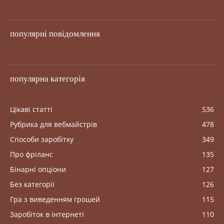
популярні повідомлення
популярна категорія
Цікаві статті
536
Рубрика для вебмайстрів
478
Способи заробітку
349
Про фріланс
135
Бінарні опціони
127
Без категорії
126
Гра з виведенням грошей
115
Заробіток в інтернеті
110