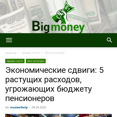
BigMoney
додому
Цікаві статті
Без категорії
Цікаві статті
Без категорії
Экономические сдвиги: 5
растущих расходов,
угрожающих бюджету
пенсионеров
по
maxwelhelp
-
08.04.2026