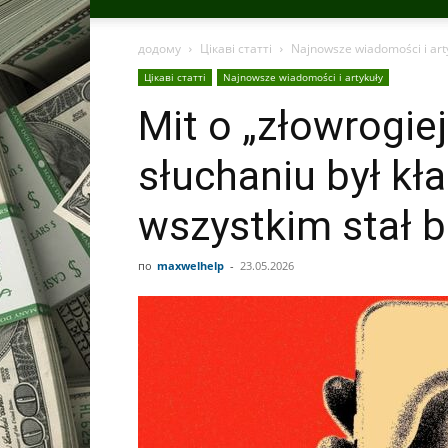
додому
Цікаві статті
Najnowsze wiadomości i art
Цікаві статті
Najnowsze wiadomości i artykuły
Mit o „złowrogiej
słuchaniu był k
wszystkim stał b
по
maxwelhelp
-
23.05.2026