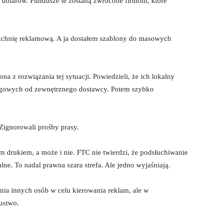
dolarów. Fundusze te zostaną zwrócone firmom, które
rzchnię reklamową. A ja dostałem szablony do masowych
a z rozwiązania tej sytuacji. Powiedzieli, że ich lokalny
ingowych od zewnętrznego dostawcy. Potem szybko
 Zignorowali prośby prasy.
 drukiem, a może i nie. FTC nie twierdzi, że podsłuchiwanie
lne. To nadal prawna szara strefa. Ale jedno wyjaśniają.
enia innych osób w celu kierowania reklam, ale w
zustwo.