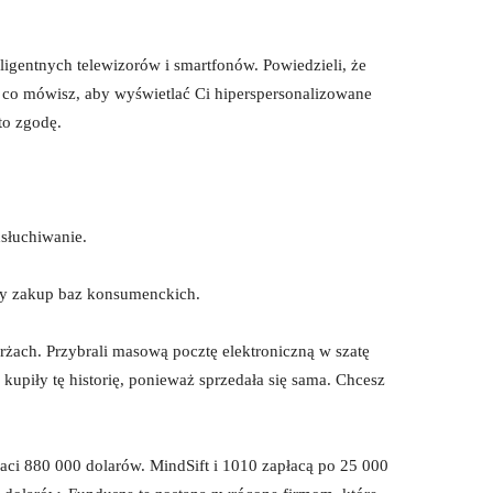
igentnych telewizorów i smartfonów. Powiedzieli, że
 i co mówisz, aby wyświetlać Ci hiperspersonalizowane
to zgodę.
dsłuchiwanie.
alny zakup baz konsumenckich.
żach. Przybrali masową pocztę elektroniczną w szatę
upiły tę historię, ponieważ sprzedała się sama. Chcesz
aci 880 000 dolarów. MindSift i 1010 zapłacą po 25 000