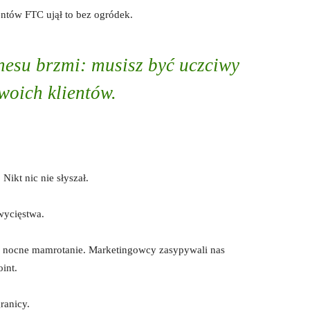
ntów FTC ujął to bez ogródek.
esu brzmi: musisz być uczciwy
woich klientów.
Nikt nic nie słyszał.
wycięstwa.
ze nocne mamrotanie. Marketingowcy zasypywali nas
int.
ranicy.