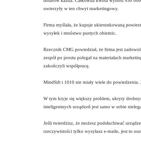
dolarów każda. Całkowita kwota wynosi 930 000 
uwierzyły w ten chwyt marketingowy.
Firma myślała, że ​​kupuje ukierunkowaną powie
wysyłek i mnóstwo pustych obietnic.
Rzecznik CMG powiedział, że firma jest zadowolon
zespół po prostu polegał na materiałach market
zakończyli współpracę.
MindSift i 1010 nie miały wiele do powiedzenia.
W tym kryje się większy problem, ukryty drobnym
inteligentnych urządzeń jest samo w sobie nielega
Jeśli twierdzisz, że możesz podsłuchiwać urządz
rzeczywistości tylko wysyłasz e-maile, jest to os