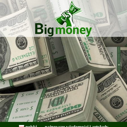
BigMoney
polski
najnowsze wiadomości i artykuły