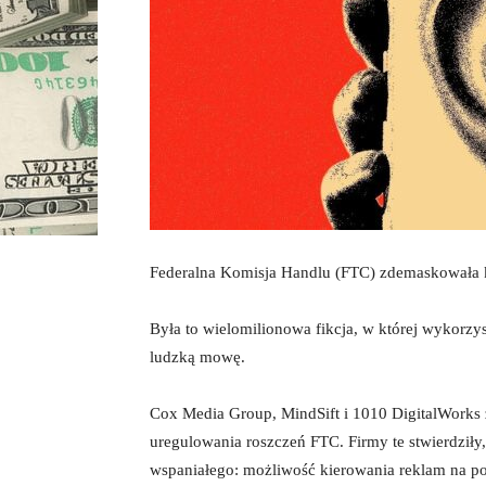
Federalna Komisja Handlu (FTC) zdemaskowała kł
Była to wielomilionowa fikcja, w której wykorzys
ludzką mowę.
Cox Media Group, MindSift i 1010 DigitalWorks z
uregulowania roszczeń FTC. Firmy te stwierdziły,
wspaniałego: możliwość kierowania reklam na p