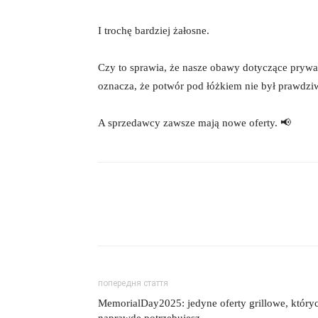
I trochę bardziej żałosne.
Czy to sprawia, że ​​nasze obawy dotyczące pryw
oznacza, że ​​potwór pod łóżkiem nie był prawdz
A sprzedawcy zawsze mają nowe oferty. 📢
попередня стаття
MemorialDay2025: jedyne oferty grillowe, który