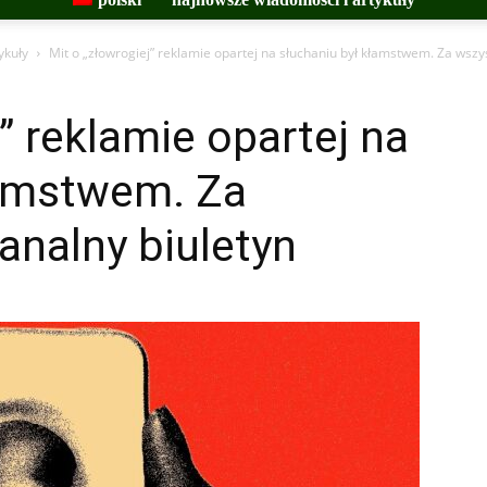
ykuły
Mit o „złowrogiej” reklamie opartej na słuchaniu był kłamstwem. Za wszyst
” reklamie opartej na
łamstwem. Za
analny biuletyn