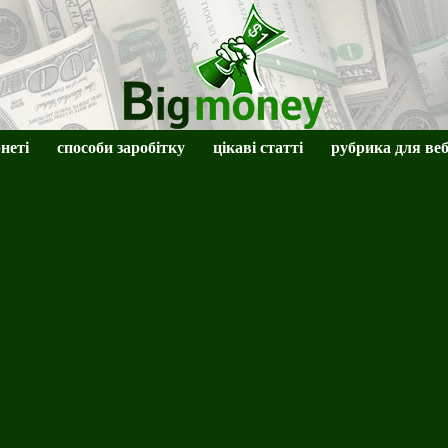
рнеті
способи заробітку
цікаві статті
рубрика для ве
BigMoney