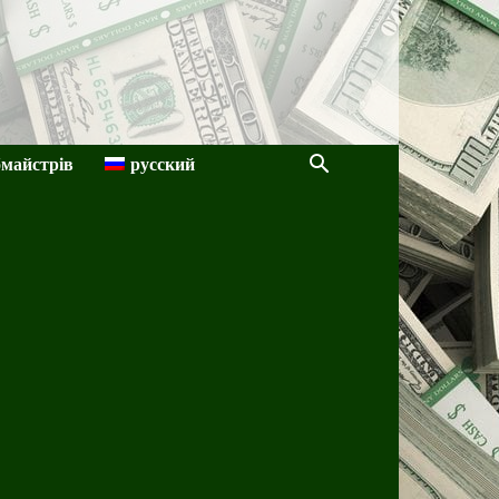
бмайстрів
русский