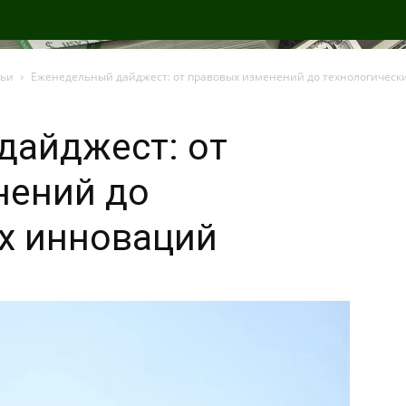
тьи
Еженедельный дайджест: от правовых изменений до технологическ
дайджест: от
нений до
х инноваций