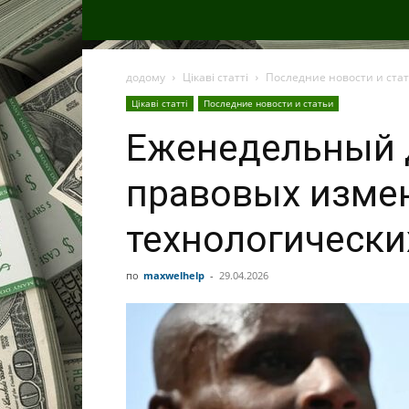
додому
Цікаві статті
Последние новости и ста
Цікаві статті
Последние новости и статьи
Еженедельный 
правовых изме
технологически
по
maxwelhelp
-
29.04.2026