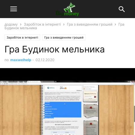
додому
Заробіток в інтернеті
Гра з виведенням грошей
Гра
Будинок мельника
Заробіток в інтернеті
Гра з виведенням грошей
Гра Будинок мельника
по
maxwelhelp
-
02.12.2020