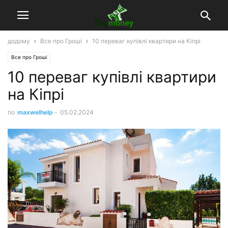
додому
Все про Гроші
10 переваг купівлі квартири на Кіпрі
Все про Гроші
10 переваг купівлі квартири
на Кіпрі
по
maxwelhelp
-
05.02.2024