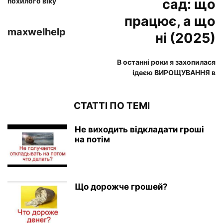
сад: що
похилого віку
працює, а що
maxwelhelp
ні (2025)
В останні роки я захопилася
ідеєю ВИРОЩУВАННЯ в
СТАТТІ ПО ТЕМІ
Не виходить відкладати гроші
на потім
Що дорожче грошей?