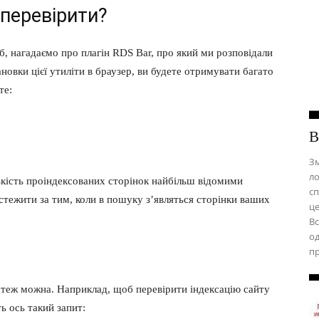
 перевірити?
, нагадаємо про плагін RDS Bar, про який ми розповідали
новки цієї утиліти в браузер, ви будете отримувати багато
те:
В
Зм
ло
ькість проіндексованих сторінок найбільш відомими
сп
тежити за тим, коли в пошуку з’являться сторінки ваших
це
Вс
од
пр
 теж можна. Наприклад, щоб перевірити індексацію сайту
ь ось такий запит: