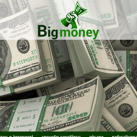
BigMoney
іток в інтернеті
способи заробітку
цікаве
вебмайстр