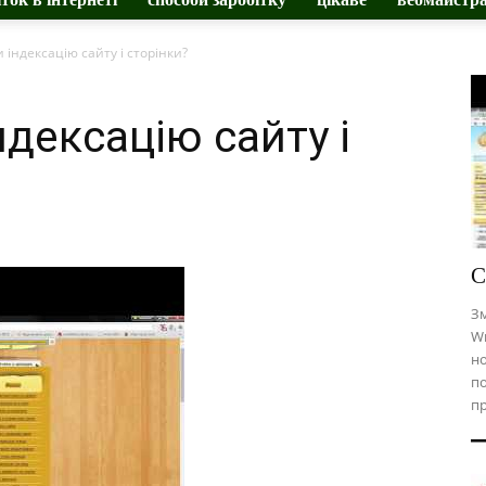
 індексацію сайту і сторінки?
ндексацію сайту і
С
Зм
Wm
но
п
пр