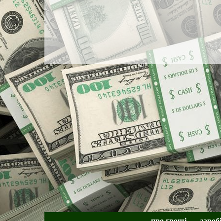
про гроші
зароб