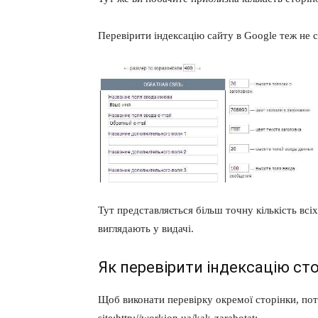
Перевірити індексацію сайту в Google теж не с
Тут представляється більш точну кількість всі
виглядають у видачі.
Як перевірити індексацію ст
Щоб виконати перевірку окремої сторінки, пот
site:http://workion.ua/kak-zarabotat: