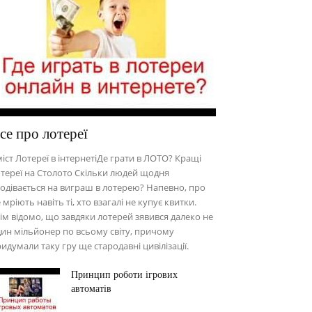
се про лотереї
іст Лотереї в інтернетіДе грати в ЛОТО? Кращі
тереї на Столото Скільки людей щодня
одівається на виграш в лотерею? Напевно, про
 мріють навіть ті, хто взагалі не купує квитки.
ім відомо, що завдяки лотерей зявився далеко не
ин мільйонер по всьому світу, причому
идумали таку гру ще стародавні цивілізації.
Принцип роботи ігрових
автоматів