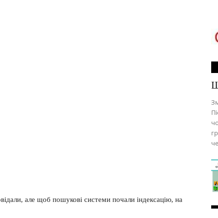
Щ
Зм
Пі
чо
гр
че
овідали, але щоб пошукові системи почали індексацію, на