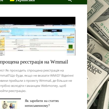
прощена реєстрація на Wmmail
іст Як проходить спрощена реєстрація на
mail?Що буде, якщо не вказати WMID? Відмінні
вини прийшли з проекту Wmmail, де більше не
отрібно володіти гаманцем Webmoney, щоб
ойти реєстрацію.
Як заробити на статтях
неписьменному?