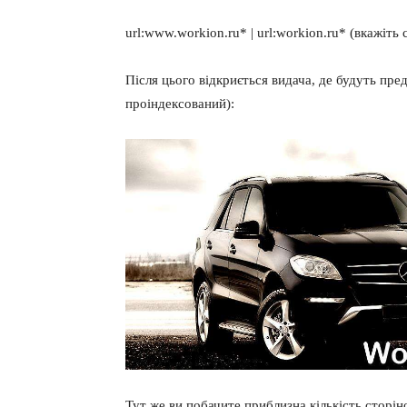
url:www.workion.ru* | url:workion.ru* (вкажіть
Після цього відкриється видача, де будуть пред
проіндексований):
Тут же ви побачите приблизна кількість сторіно