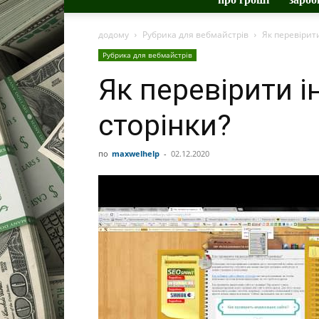
додому
Рубрика для вебмайстрів
Як перевірити
Рубрика для вебмайстрів
Як перевірити і
сторінки?
по
maxwelhelp
-
02.12.2020