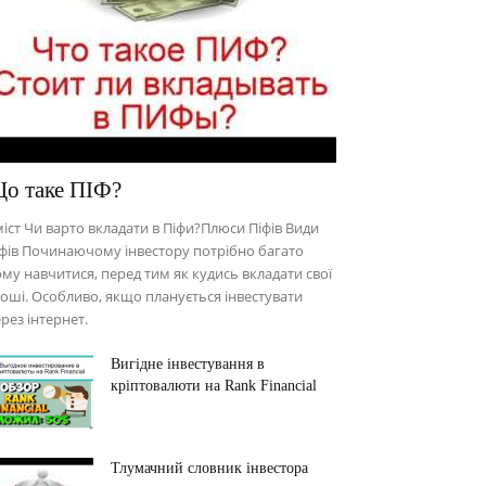
о таке ПІФ?
іст Чи варто вкладати в Піфи?Плюси Піфів Види
фів Починаючому інвестору потрібно багато
му навчитися, перед тим як кудись вкладати свої
оші. Особливо, якщо планується інвестувати
рез інтернет.
Вигідне інвестування в
кріптовалюти на Rank Financial
Тлумачний словник інвестора