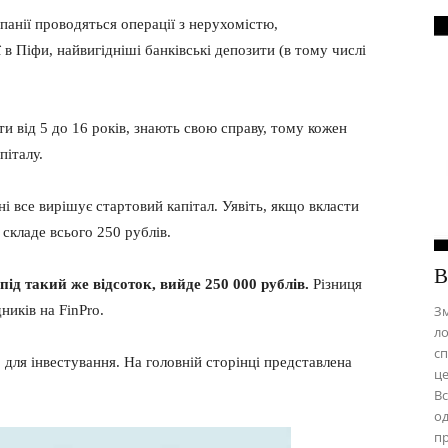
панії проводяться операції з нерухомістю,
 в Піфи, найвигідніші банківські депозити (в тому числі
и від 5 до 16 років, знають свою справу, тому кожен
піталу.
і все вирішує стартовий капітал. Уявіть, якщо вкласти
 складе всього 250 рублів.
В
під такий же відсоток, вийде 250 000 рублів.
Різниця
Зм
ників на FinPro.
ло
сп
 для інвестування. На головній сторінці представлена
це
Вс
од
пр