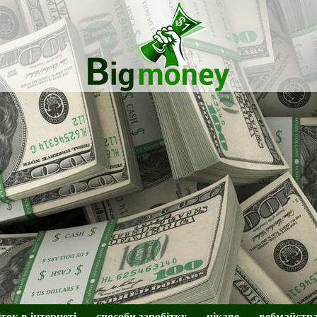
BigMoney
іток в інтернеті
способи заробітку
цікаве
вебмайстр