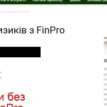
ії без ризиків з FinPro
изиків з FinPro
Я
Зб
рі
гр
ро
пі
як
п
о