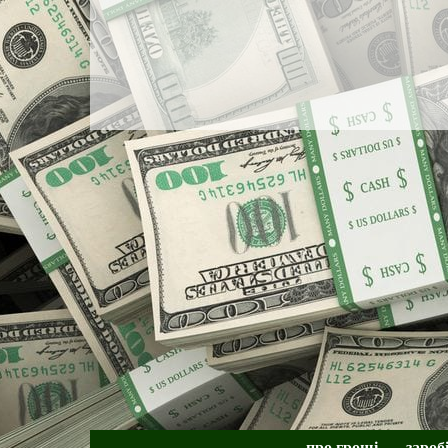
про гроші
зароб