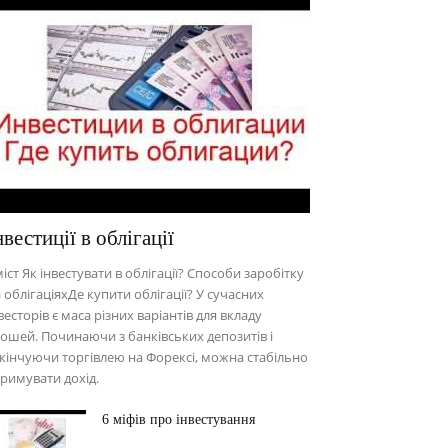
нвестиції в облігації
іст Як інвестувати в облігації? Способи заробітку
 облігаціяхДе купити облігації? У сучасних
весторів є маса різних варіантів для вкладу
ошей. Починаючи з банківських депозитів і
кінчуючи торгівлею на Форексі, можна стабільно
римувати дохід.
6 міфів про інвестування