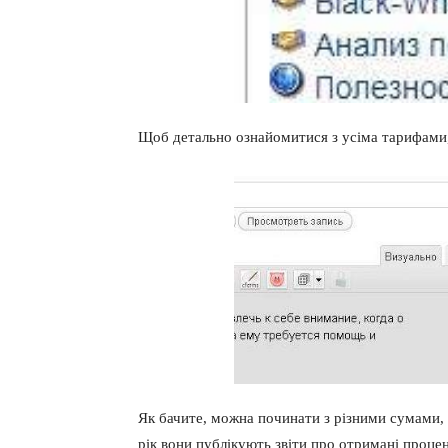
Щоб детально ознайомитися з усіма тарифами,
Як бачите, можна починати з різними сумами, а
рік вони публікують звіти про отримані проце