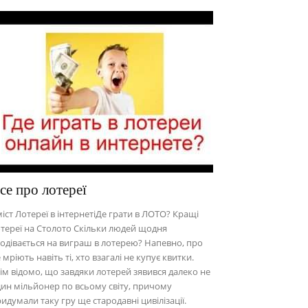
се про лотереї
іст Лотереї в інтернетіДе грати в ЛОТО? Кращі
тереї на Столото Скільки людей щодня
одівається на виграш в лотерею? Напевно, про
 мріють навіть ті, хто взагалі не купує квитки.
ім відомо, що завдяки лотерей зявився далеко не
ин мільйонер по всьому світу, причому
идумали таку гру ще стародавні цивілізації.