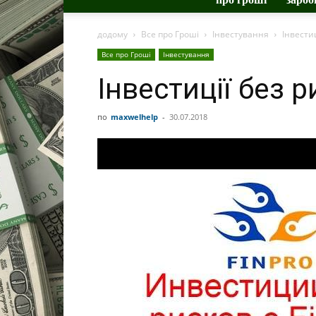
додому
Все про Гроші
Інвестування
Інвестиц
Все про Гроші
Інвестування
Інвестиції без р
по
maxwelhelp
-
30.07.2018