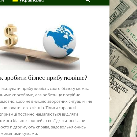
к зробити бізнес прибутковіше?
ільшувати прибутковість свого бізнесу можна
зними способами, але робити це потрібно
амотно, щоб не вийшло зворотних ситуацій і не
зполохати всіх клієнтів. Тільки справжні
дприємці постійно намагаються виділяти
омога більше грошей з своєї діяльності, а не
росто підтримують справа, задовольняючись
бмеженими сумами.