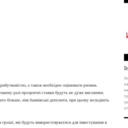
І
Зм
на
 прибутковістю, а також необхідно оцінювати ризики.
ін
такому разі процентні ставки будуть не дуже високими.
гр
гато більше, ніж банківські депозити, при цьому володіють
за
от
и гроші, які будуть використовуватися для інвестування в