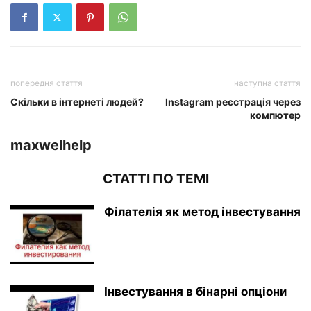
попередня стаття
наступна стаття
Скільки в інтернеті людей?
Instagram реєстрація через
компютер
maxwelhelp
СТАТТІ ПО ТЕМІ
Філателія як метод інвестування
Інвестування в бінарні опціони