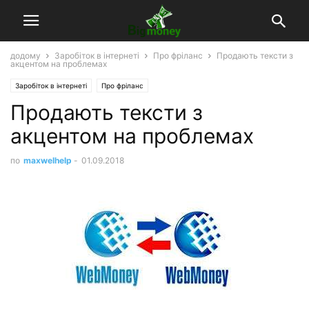
додому
Заробіток в інтернеті
Про фріланс
Продають тексти з
акцентом на проблемах
Заробіток в інтернеті
Про фріланс
Продають тексти з
акцентом на проблемах
по
maxwelhelp
-
01.09.2018