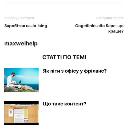
попередня стаття
наступна стаття
Заробіток на Jo-bing
Gogetlinks або Sape, що
краще?
maxwelhelp
СТАТТІ ПО ТЕМІ
Як піти з офісу у фріланс?
Що таке контент?