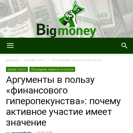
BigMoney
додому
Цікаві статті
Последние новости и статьи
Цікаві статті
Последние новости и статьи
Аргументы в пользу
«финансового
гиперопекунства»: почему
активное участие имеет
значение
по
maxwelhelp
-
13.04.2026