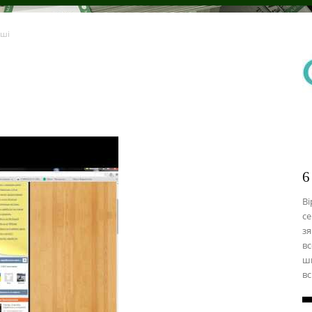
оші
6
Ві
се
зя
вс
шв
вс