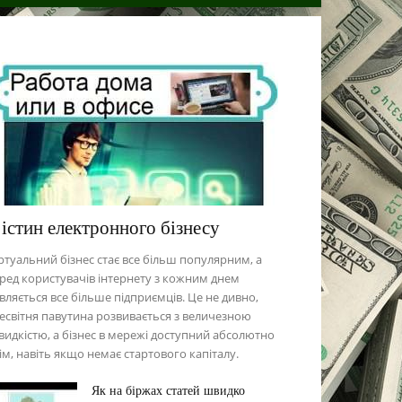
 істин електронного бізнесу
ртуальний бізнес стає все більш популярним, а
ред користувачів інтернету з кожним днем
вляється все більше підприємців. Це не дивно,
есвітня павутина розвивається з величезною
идкістю, а бізнес в мережі доступний абсолютно
ім, навіть якщо немає стартового капіталу.
Як на біржах статей швидко