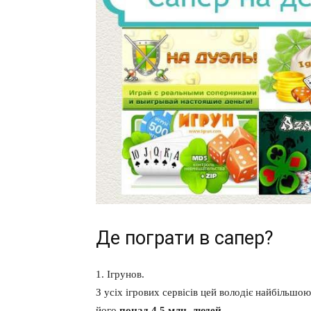
Де пограти в сапер?
1. Ігрунов.
З усіх ігрових сервісів цей володіє найбільшо
його
понад 4.5 млн. людей
.