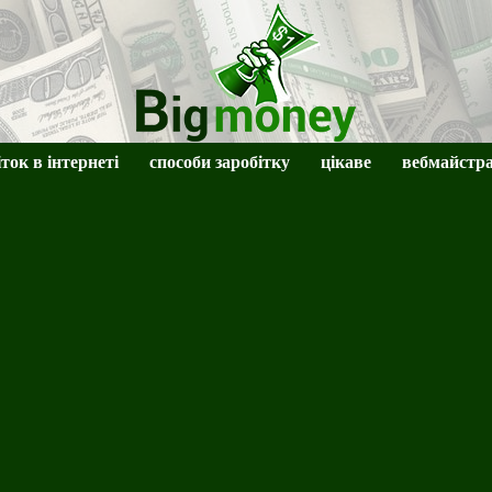
іток в інтернеті
способи заробітку
цікаве
вебмайстр
BigMoney