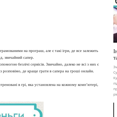
І
грамованими на програш, але є такі ігри, де все залежить
т
ад, звичайний сапер.
помогою безлічі сервісів. Звичайно, далеко не всі з них є
Зм
з розповімо, де краще грати в сапера на гроші онлайн.
Су
Ку
пі
треновані в грі, яка установлена на кожному комп’ютері,
пр
рі