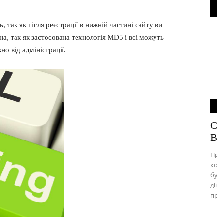
, так як після реєстрації в нижній частині сайту ви
сна, так як застосована технологія MD5 і всі можуть
о від адміністрації.
С
B
Пр
ко
бу
ді
пр