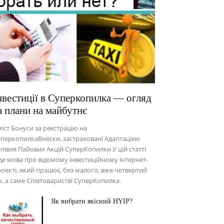
нвестиції в Суперкопилка — огляд
а плани на майбутнє
іст Бонуси за реєстрацію на
перкопилкаВнески, застраховані Адаптацією
півля Пайових Акцій СуперКопилки У цій статті
де мова про відомому інвестиційному інтернет-
оекті, який працює, без малого, вже четвертий
к, а саме Співтоваристві СуперКопилка.
Як вибрати якісний HYIP?