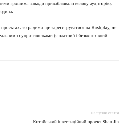
ьними грошима завжди приваблювали велику аудиторію,
людина.
проектах, то радимо ще зареєструватися на Rushplay, де
 реальними супротивниками (є платний і безкоштовний
наступна стаття
Китайський інвестиційний проект Shan Jin