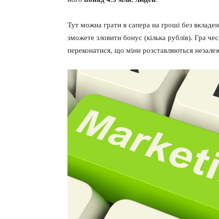
Тут можна грати в сапера на гроші без вкладень
зможете зловити бонус (кілька рублів). Гра че
переконатися, що міни розставляються незалежн