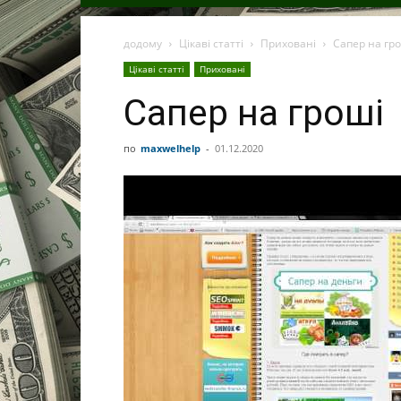
додому
Цікаві статті
Приховані
Сапер на гр
Цікаві статті
Приховані
Сапер на гроші
по
maxwelhelp
-
01.12.2020