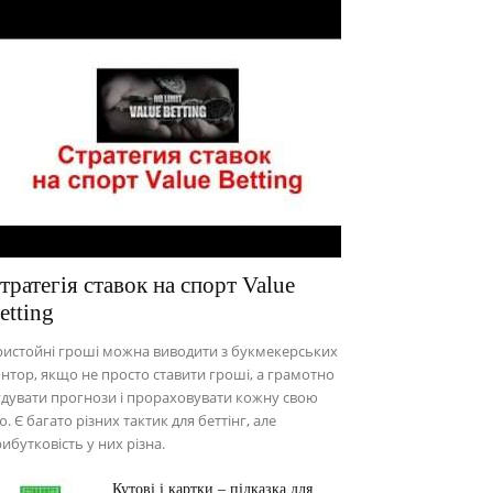
тратегія ставок на спорт Value
etting
истойні гроші можна виводити з букмекерських
нтор, якщо не просто ставити гроші, а грамотно
дувати прогнози і прораховувати кожну свою
ю. Є багато різних тактик для беттінг, але
ибутковість у них різна.
Кутові і картки – підказка для