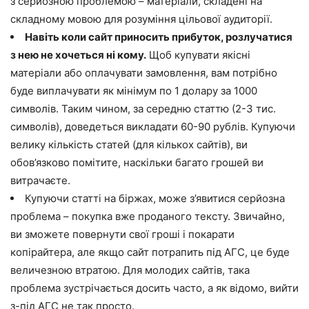
з серйозною проблемою – матеріали, складені на
складному мовою для розуміння цільової аудиторії.
Навіть коли сайт приносить прибуток, розлучатися
з нею не хочеться ні кому.
Щоб купувати якісні
матеріали або оплачувати замовлення, вам потрібно
буде виплачувати як мінімум по 1 долару за 1000
символів. Таким чином, за середню статтю (2-3 тис.
символів), доведеться викладати 60-90 рублів. Купуючи
велику кількість статей (для кількох сайтів), ви
обов’язково помітите, наскільки багато грошей ви
витрачаєте.
Купуючи статті на біржах, може з’явитися серйозна
проблема – покупка вже проданого тексту. Звичайно,
ви зможете повернути свої гроші і покарати
копірайтера, але якщо сайт потрапить під АГС, це буде
величезною втратою. Для молодих сайтів, така
проблема зустрічається досить часто, а як відомо, вийти
з-під АГС не так просто.