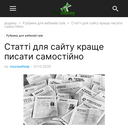
додому
Рубрика для вебмайстрів
Статті для сайту краще писати
самостійно
Рубрика для вебмайстрів
Статті для сайту краще
писати самостійно
по
maxwelhelp
-
01.12.2020