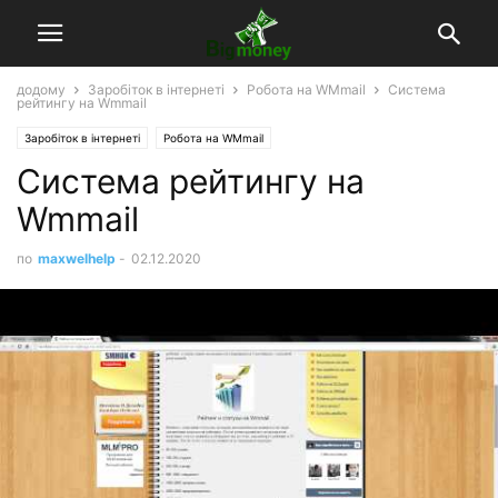
додому
Заробіток в інтернеті
Робота на WMmail
Система
рейтингу на Wmmail
Заробіток в інтернеті
Робота на WMmail
Система рейтингу на
Wmmail
по
maxwelhelp
-
02.12.2020