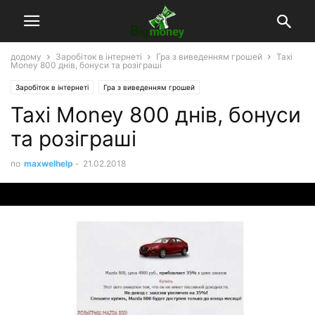
додому
Заробіток в інтернеті
Гра з виведенням грошей
Taxi
Money 800 днів, бонуси та розіграші
Заробіток в інтернеті
Гра з виведенням грошей
Taxi Money 800 днів, бонуси
та розіграші
по
maxwelhelp
-
21.02.2018