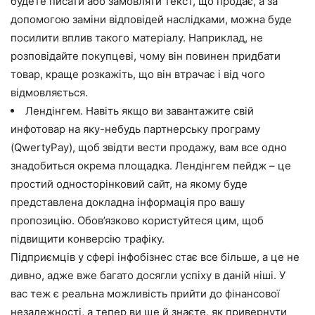
будете писати або замовляти текст, що продає, а за
допомогою заміни відповідей наслідками, можна буде
посилити вплив такого матеріалу. Наприклад, не
розповідайте покупцеві, чому він повинен придбати
товар, краще розкажіть, що він втрачає і від чого
відмовляється.
Лендінгем. Навіть якщо ви завантажите свій
инфотовар на яку-небудь партнерську програму
(QwertyPay), щоб звідти вести продажу, вам все одно
знадобиться окрема площадка. Лендінгем пейдж – це
простий односторінковий сайт, на якому буде
представлена докладна інформація про вашу
пропозицію. Обов’язково користуйтеся цим, щоб
підвищити конверсію трафіку.
Підприємців у сфері інфобізнес стає все більше, а це не
дивно, адже вже багато досягли успіху в даній ніші. У
вас теж є реальна можливість прийти до фінансової
незалежності, а тепер ви ще й знаєте, як привернути