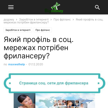
додому
Заробіток в інтернеті
Про фріланс
Який профіль в соц.
мережах потрібен фрилансеру?
Заробіток в інтернеті
Про фріланс
Який профіль в соц.
мережах потрібен
фрилансеру?
по
maxwelhelp
-
01.12.2020