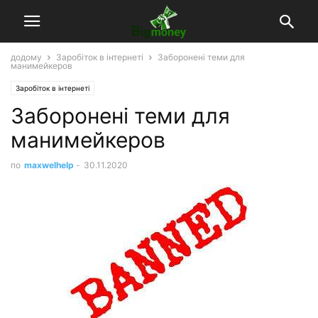
додому
Заробіток в інтернеті
Заборонені теми для
манимейкеров
Заробіток в інтернеті
Заборонені теми для
манимейкеров
по
maxwelhelp
-
30.11.2020