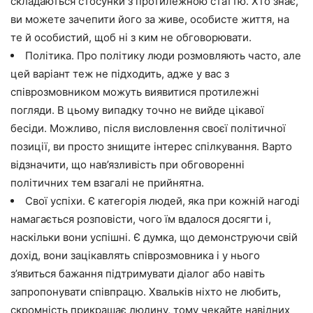
складаються стосунки з протилежною статтю. Хто знає,
ви можете зачепити його за живе, особисте життя, на
те й особистий, щоб ні з ким не обговорювати.
Політика. Про політику люди розмовляють часто, але
цей варіант теж не підходить, адже у вас з
співрозмовником можуть виявитися протилежні
погляди. В цьому випадку точно не вийде цікавої
бесіди. Можливо, після висловлення своєї політичної
позиції, ви просто знищите інтерес спілкування. Варто
відзначити, що нав’язливість при обговоренні
політичних тем взагалі не прийнятна.
Свої успіхи. Є категорія людей, яка при кожній нагоді
намагається розповісти, чого їм вдалося досягти і,
наскільки вони успішні. Є думка, що демонструючи свій
дохід, вони зацікавлять співрозмовника і у нього
з’явиться бажання підтримувати діалог або навіть
запропонувати співпрацю. Хвальків ніхто не любить,
скромність прикрашає людину, тому чекайте навідних