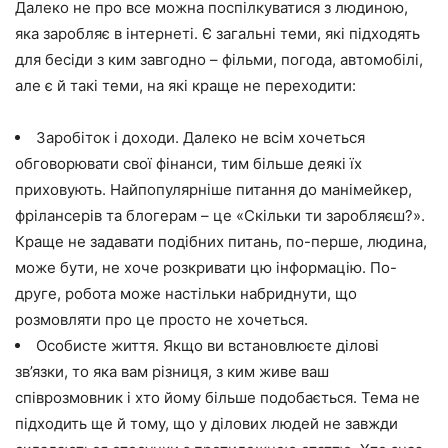
Далеко не про все можна поспілкуватися з людиною,
яка заробляє в інтернеті. Є загальні теми, які підходять
для бесіди з ким завгодно – фільми, погода, автомобілі,
але є й такі теми, на які краще не переходити:
Заробіток і доходи. Далеко не всім хочеться
обговорювати свої фінанси, тим більше деякі їх
приховують. Найпопулярніше питання до манімейкер,
фрілансерів та блогерам – це «Скільки ти заробляєш?».
Краще не задавати подібних питань, по-перше, людина,
може бути, не хоче розкривати цю інформацію. По-
друге, робота може настільки набриднути, що
розмовляти про це просто не хочеться.
Особисте життя. Якщо ви встановлюєте ділові
зв’язки, то яка вам різниця, з ким живе ваш
співрозмовник і хто йому більше подобається. Тема не
підходить ще й тому, що у ділових людей не завжди