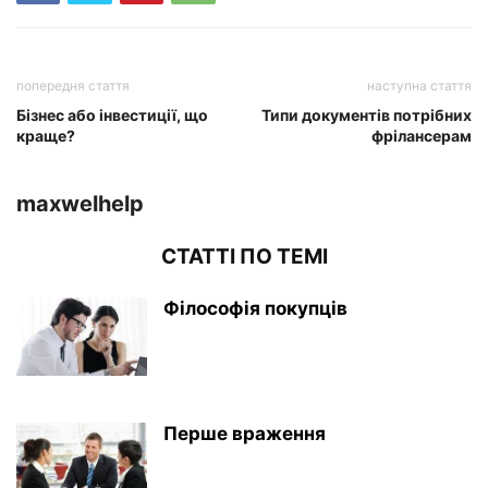
попередня стаття
наступна стаття
Бізнес або інвестиції, що
Типи документів потрібних
краще?
фрілансерам
maxwelhelp
СТАТТІ ПО ТЕМІ
Філософія покупців
Перше враження