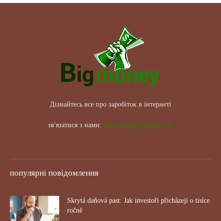
Дізнайтесь все про заробіток в інтернеті
зв'язатися з нами:
maxwelhelp@gmail.com
популярні повідомлення
Skrytá daňová past: Jak investoři přicházejí o tisíce
ročně