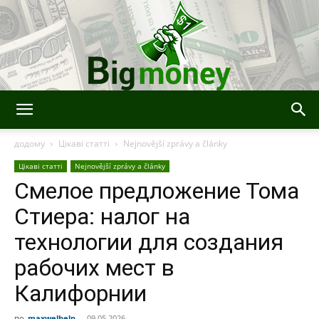
Bigmoney:
додому
Цікаві статті
Nejnovější zprávy a články
Цікаві статті
Nejnovější zprávy a články
Смелое предложение Тома
Finance,
Стиера: налог на
технологии для создания
Technologie
рабочих мест в
Калифорнии
a
по
maxwelhelp
-
09.05.2026