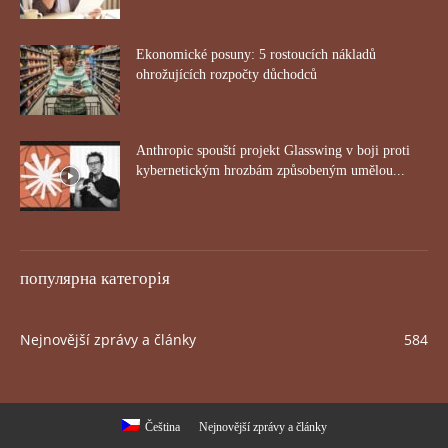
Ekonomické posuny: 5 rostoucích nákladů
ohrožujících rozpočty důchodců
Anthropic spouští projekt Glasswing v boji proti
kybernetickým hrozbám způsobeným umělou...
популярна категорія
Nejnovější zprávy a články
584
Čeština
Nejnovější zprávy a články