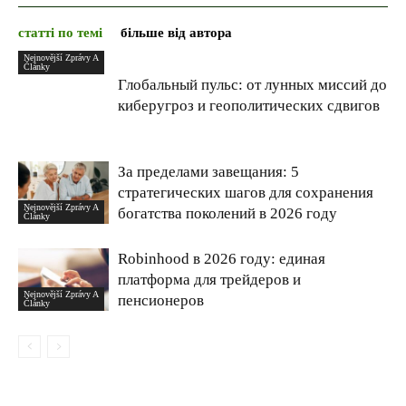
статті по темі
більше від автора
Nejnovější Zprávy A
Články
Глобальный пульс: от лунных миссий до
киберугроз и геополитических сдвигов
За пределами завещания: 5
стратегических шагов для сохранения
Nejnovější Zprávy A
богатства поколений в 2026 году
Články
Robinhood в 2026 году: единая
платформа для трейдеров и
Nejnovější Zprávy A
пенсионеров
Články