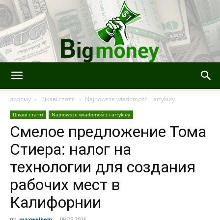
Bigmoney:
додому
Цікаві статті
Najnowsze wiadomości i artykuły
Цікаві статті
Najnowsze wiadomości i artykuły
Смелое предложение Тома
Finanse,
Стиера: налог на
технологии для создания
Technologia
рабочих мест в
Калифорнии
i
по
maxwelhelp
-
09.05.2026