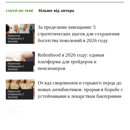
статті по темі
більше від автора
За пределами завещания: 5
стратегических шагов для сохранения
Najnowsze
Wiadomości I
богатства поколений в 2026 году
Artykuły
Robinhood в 2026 году: единая
платформа для трейдеров и
Najnowsze
Wiadomości I
пенсионеров
Artykuły
От яда скорпионов и горького перца до
новых антибиотиков: прорыв в борьбе с
Najnowsze
Wiadomości I
устойчивыми к лекарствам бактериями
Artykuły