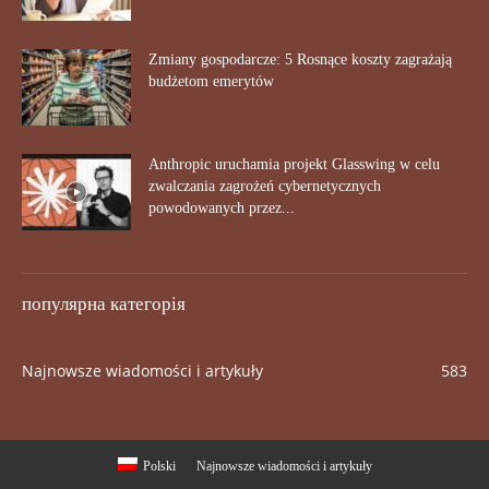
Zmiany gospodarcze: 5 Rosnące koszty zagrażają
budżetom emerytów
Anthropic uruchamia projekt Glasswing w celu
zwalczania zagrożeń cybernetycznych
powodowanych przez...
популярна категорія
Najnowsze wiadomości i artykuły
583
Polski
Najnowsze wiadomości i artykuły