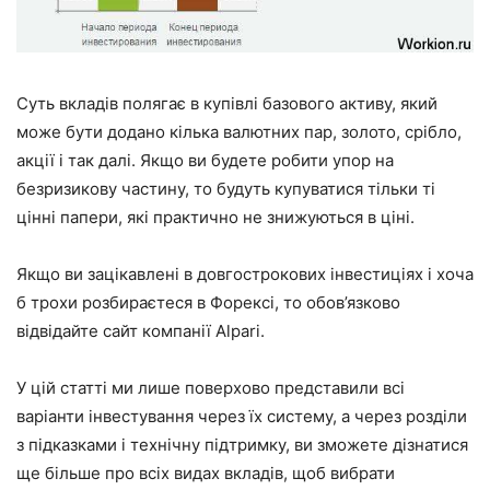
Суть вкладів полягає в купівлі базового активу, який
може бути додано кілька валютних пар, золото, срібло,
акції і так далі. Якщо ви будете робити упор на
безризикову частину, то будуть купуватися тільки ті
цінні папери, які практично не знижуються в ціні.
Якщо ви зацікавлені в довгострокових інвестиціях і хоча
б трохи розбираєтеся в Форексі, то обов’язково
відвідайте сайт компанії Alpari.
У цій статті ми лише поверхово представили всі
варіанти інвестування через їх систему, а через розділи
з підказками і технічну підтримку, ви зможете дізнатися
ще більше про всіх видах вкладів, щоб вибрати