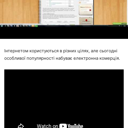
Інтернетом користуються в різних цілях, але сьогодні
особливої популярності набуває електронна комерція.