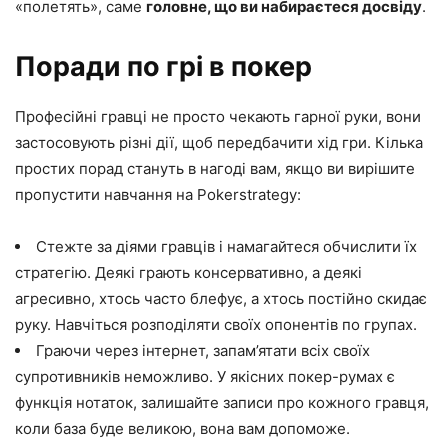
«полетять», саме
головне, що ви набираєтеся досвіду
.
Поради по грі в покер
Професійні гравці не просто чекають гарної руки, вони
застосовують різні дії, щоб передбачити хід гри. Кілька
простих порад стануть в нагоді вам, якщо ви вирішите
пропустити навчання на Pokerstrategy:
Стежте за діями гравців і намагайтеся обчислити їх
стратегію. Деякі грають консервативно, а деякі
агресивно, хтось часто блефує, а хтось постійно скидає
руку. Навчіться розподіляти своїх опонентів по групах.
Граючи через інтернет, запам’ятати всіх своїх
супротивників неможливо. У якісних покер-румах є
функція нотаток, залишайте записи про кожного гравця,
коли база буде великою, вона вам допоможе.