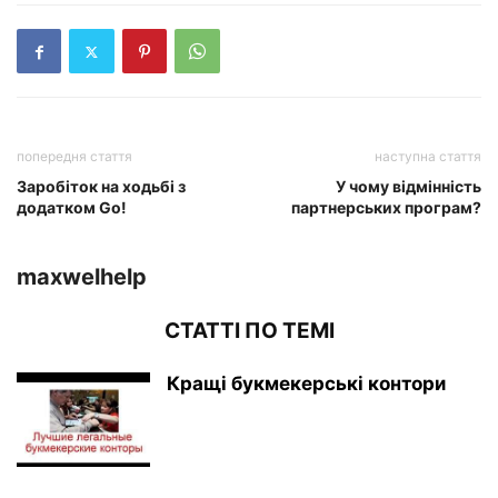
попередня стаття
наступна стаття
Заробіток на ходьбі з
У чому відмінність
додатком Go!
партнерських програм?
maxwelhelp
СТАТТІ ПО ТЕМІ
Кращі букмекерські контори