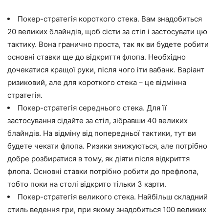
Покер-стратегія короткого стека. Вам знадобиться
20 великих блайндів, щоб сісти за стіл і застосувати цю
тактику. Вона гранично проста, так як ви будете робити
основні ставки ще до відкриття флопа. Необхідно
дочекатися кращої руки, після чого іти вабанк. Варіант
ризиковий, але для короткого стека – це відмінна
стратегія.
Покер-стратегія середнього стека. Для її
застосування сідайте за стіл, зібравши 40 великих
блайндів. На відміну від попередньої тактики, тут ви
будете чекати флопа. Ризики знижуються, але потрібно
добре розбиратися в тому, як діяти після відкриття
флопа. Основні ставки потрібно робити до префлопа,
тобто поки на столі відкрито тільки 3 карти.
Покер-стратегія великого стека. Найбільш складний
стиль ведення гри, при якому знадобиться 100 великих