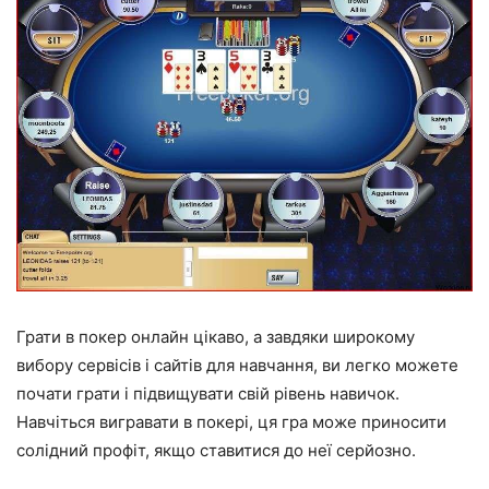
Грати в покер онлайн цікаво, а завдяки широкому
вибору сервісів і сайтів для навчання, ви легко можете
почати грати і підвищувати свій рівень навичок.
Навчіться вигравати в покері, ця гра може приносити
солідний профіт, якщо ставитися до неї серйозно.