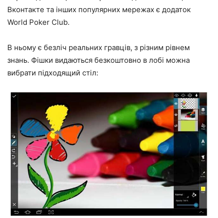
Вконтакте та інших популярних мережах є додаток
World Poker Club.
В ньому є безліч реальних гравців, з різним рівнем
знань. Фішки видаються безкоштовно в лобі можна
вибрати підходящий стіл: