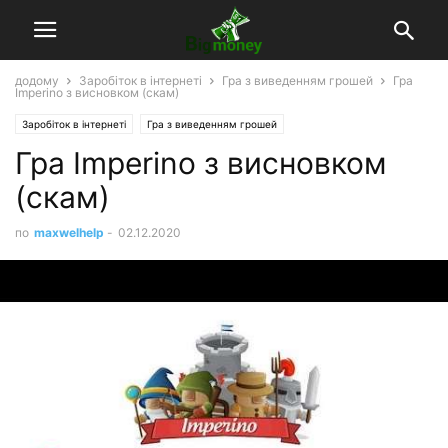
додому
Заробіток в інтернеті
Гра з виведенням грошей
Гра
Imperino з висновком (скам)
Заробіток в інтернеті
Гра з виведенням грошей
Гра Imperino з висновком
(скам)
по
maxwelhelp
-
02.12.2020