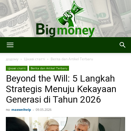
Bigmoney:
додому
Цікаві статті
Berita dan Artikel Terbaru
Цікаві статті
Berita dan Artikel Terbaru
Beyond the Will: 5 Langkah
Keuangan,
Strategis Menuju Kekayaan
Generasi di Tahun 2026
Teknologi
по
maxwelhelp
-
09.05.2026
dan