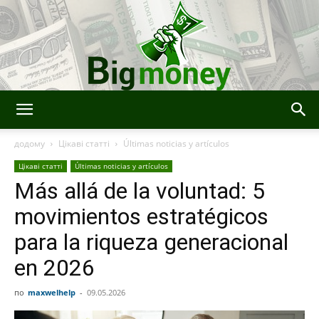
Bigmoney:
додому
Цікаві статті
Últimas noticias y artículos
Цікаві статті
Últimas noticias y artículos
Más allá de la voluntad: 5
Finanzas,
movimientos estratégicos
para la riqueza generacional
Tecnología
en 2026
по
maxwelhelp
-
09.05.2026
e