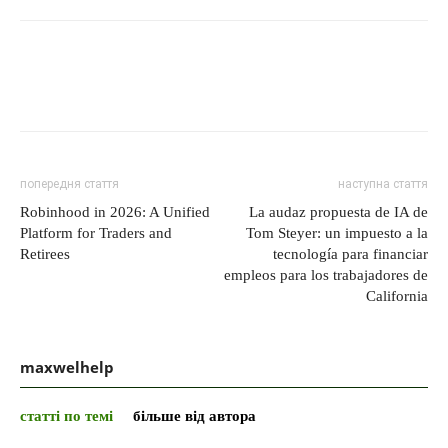
попередня стаття
наступна стаття
Robinhood in 2026: A Unified
La audaz propuesta de IA de
Platform for Traders and
Tom Steyer: un impuesto a la
Retirees
tecnología para financiar
empleos para los trabajadores de
California
maxwelhelp
статті по темі
більше від автора