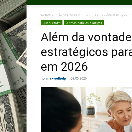
додому
Цікаві статті
Últimas notícias e artigos
Цікаві статті
Últimas notícias e artigos
Além da vontade
estratégicos par
em 2026
по
maxwelhelp
-
09.05.2026