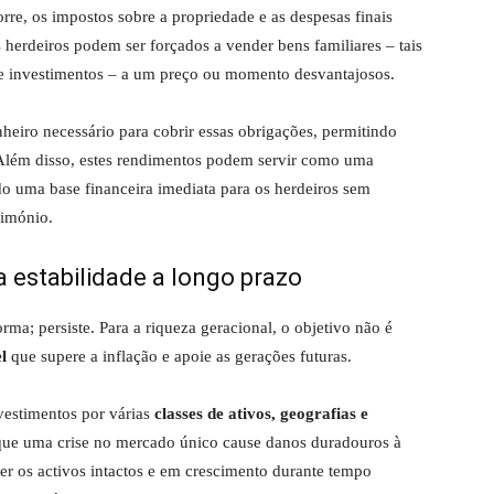
re, os impostos sobre a propriedade e as despesas finais
herdeiros podem ser forçados a vender bens familiares – tais
de investimentos – a um preço ou momento desvantajosos.
eiro necessário para cobrir essas obrigações, permitindo
 Além disso, estes rendimentos podem servir como uma
do uma base financeira imediata para os herdeiros sem
rimónio.
ra estabilidade a longo prazo
ma; persiste. Para a riqueza geracional, o objetivo não é
l
que supere a inflação e apoie as gerações futuras.
nvestimentos por várias
classes de ativos, geografias e
e que uma crise no mercado único cause danos duradouros à
ter os activos intactos e em crescimento durante tempo