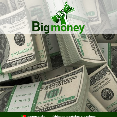
Bigmoney:
Finanças,
português
últimas notícias e artigos