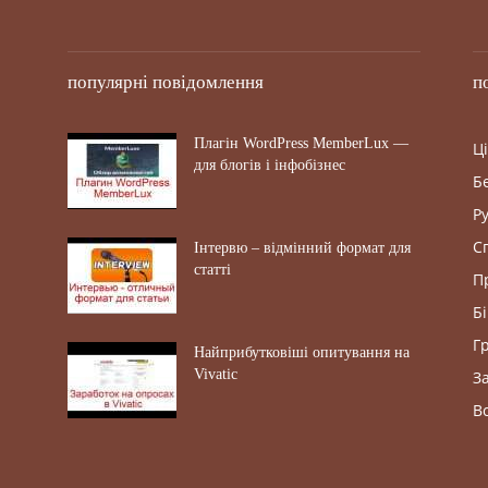
популярні повідомлення
п
Плагін WordPress MemberLux —
Ці
для блогів і інфобізнес
Бе
Р
С
Інтервю – відмінний формат для
статті
П
Б
Г
Найприбутковіші опитування на
Vivatic
З
В