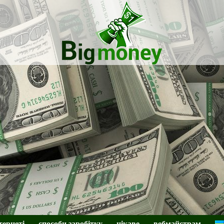
BigMoney
тернеті
способи заробітку
цікаве
вебмайстрам