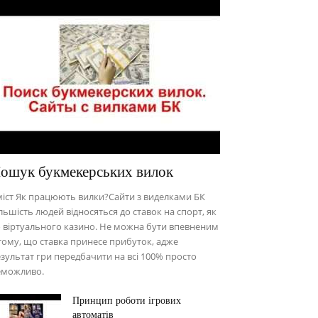
ошук букмекерських вилок
іст Як працюють вилки?Сайти з виделками БК
льшість людей відносяться до ставок на спорт, як
 віртуального казино. Не можна бути впевненим
тому, що ставка принесе прибуток, адже
зультат гри передбачити на всі 100% просто
еможливо.
Принцип роботи ігрових
автоматів