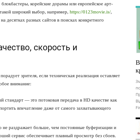
е блокбастеры, корейские дорамы или европейское арт-
 такой широкий выбор, например,
https://0123movie.is/
,
 на десятках разных сайтов в поисках конкретного
ачество, скорость и
В
к
порадует зрителя, если техническая реализация оставляет
Зм
собое внимание:
по
Пр
 стандарт — это потоковая передача в HD качестве как
Ві
Fi
ортить впечатление даже от самого захватывающего
 не раздражает больше, чем постоянные буферизации и
оший сервис обеспечивает плавный просмотр без сбоев.