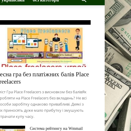
есна гра без платіжних балів Place
reelacers
іст Гра Place Freelacers з висновком без балівЯк
робляти на Place Freelacers без вкладень? Не всі
особи заробітку однаково привабливі. Деякі з
х приносять дуже мало прибутку і змушують
трачати купу часу.
Система рейтингу на Wmmail