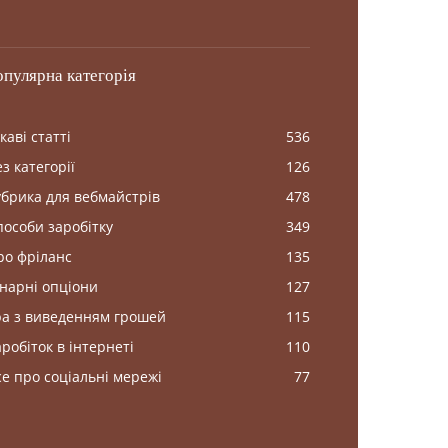
опулярна категорія
каві статті
536
з категорії
126
убрика для вебмайстрів
478
пособи заробітку
349
ро фріланс
135
інарні опціони
127
ра з виведенням грошей
115
аробіток в інтернеті
110
се про соціальні мережі
77