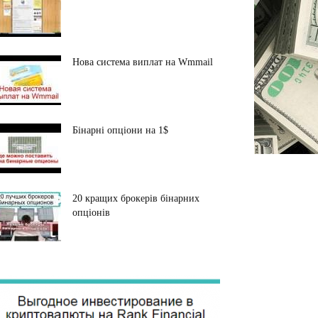
Нова система виплат на Wmmail
Бінарні опціони на 1$
20 кращих брокерів бінарних
опціонів