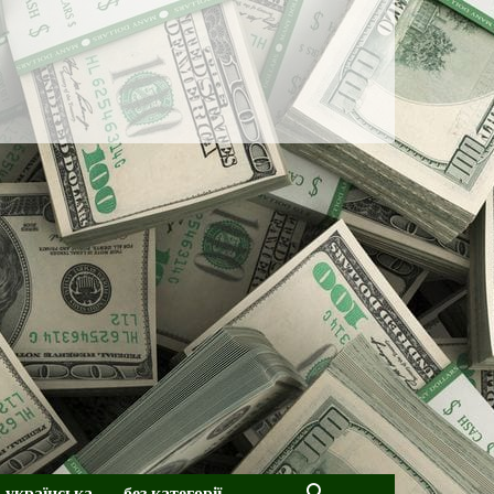
українська
без категорії