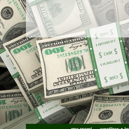
про гроші
заробіток в ін