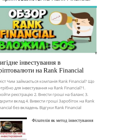
игідне інвестування в
ріптовалюти на Rank Financial
іст Чим займається компанія Rank Financial? Що
трібно для інвестування на Rank Financial?1.
ойти реєстрацію 2. Внести гроші на баланс 3.
дкрити вклад 4. Вивести гроші Заробіток на Rank
nancial без вкладень Відгуки Rank Financial
Філателія як метод інвестування