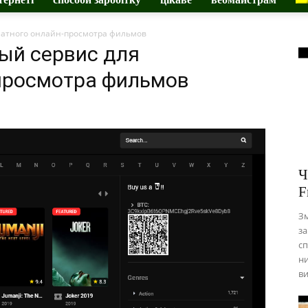
латного онлайн-просмотра фильмов
ый сервис для
просмотра фильмов
Ч
F
Зм
за
сп
ни
ви