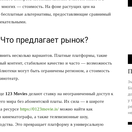
я многих — стоимость. На фоне растущих цен на
 бесплатные альтернативы, предоставляющие сравнимый
лекательными.
 Что предлагает рынок?
внить несколько вариантов. Платные платформы, такие
вный контент, стабильное качество и часто — возможность
П
блиотеки могут быть ограничены регионом, а стоимость
кинотеатр.
Зм
Бі
оде
123 Movies
делают ставку на неограниченный доступ к
до
у 
его мира без абонентской платы. Их сила — в широте
ре
на ресурсе
https://0123movie.is/
можно найти как
н
о кинематографа, а также телевизионные шоу,
одства. Это превращает платформу в универсальную