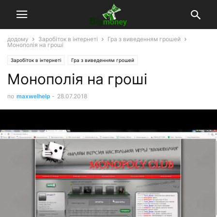
додому
Заробіток в інтернеті
Гра з виведенням грошей
Монополія на гроші
Заробіток в інтернеті
Гра з виведенням грошей
Монополія на гроші
по
maxwelhelp
-
28.07.2018