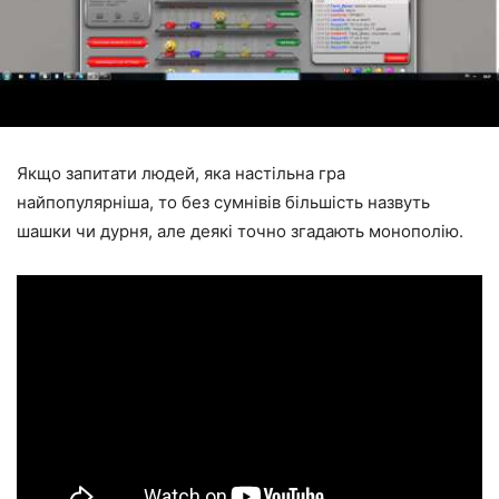
Якщо запитати людей, яка настільна гра
найпопулярніша, то без сумнівів більшість назвуть
шашки чи дурня, але деякі точно згадають монополію.