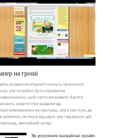
апер на гроші
віть розваги в інтернеті можуть приносити
оші, але потрібно бути справжнім
офесіоналом, щоб часто вигравати. Багато
ажають азартні ігри заздалегідь
програмованими на програш, але є такі ігри, де
е залежить не лише від удачі, але і від ваших дій,
приклад, звичайний сапер.
Як розпізнати шахрайські онлайн