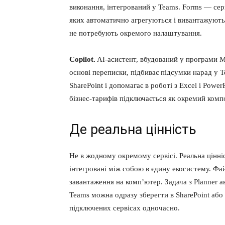
виконання, інтегрований у Teams. Forms — серв
яких автоматично агрегуються і вивантажуютьс
не потребують окремого налаштування.
Copilot.
AI-асистент, вбудований у програми M3
основі переписки, підбиває підсумки нарад у
SharePoint і допомагає в роботі з Excel і Pow
бізнес-тарифів підключається як окремий комп
Де реальна цінність
Не в жодному окремому сервісі. Реальна цінні
інтегровані між собою в єдину екосистему. Фай
завантаження на комп’ютер. Задача з Planner 
Teams можна одразу зберегти в SharePoint або р
підключених сервісах одночасно.