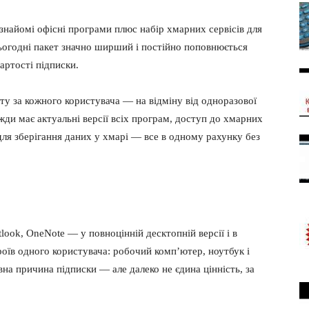
 знайомі офісні програми плюс набір хмарних сервісів для
 сьогодні пакет значно ширший і постійно поповнюється
артості підписки.
у за кожного користувача — на відміну від одноразової
жди має актуальні версії всіх програм, доступ до хмарних
 для зберігання даних у хмарі — все в одному рахунку без
look, OneNote — у повноцінній десктопній версії і в
роїв одного користувача: робочий комп’ютер, ноутбук і
вна причина підписки — але далеко не єдина цінність, за