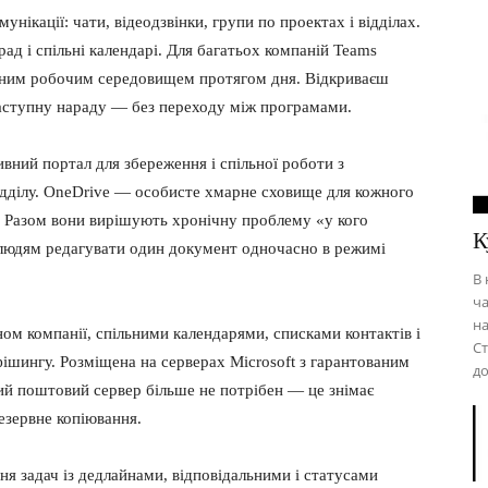
нікації: чати, відеодзвінки, групи по проектах і відділах.
ад і спільні календарі. Для багатьох компаній Teams
иним робочим середовищем протягом дня. Відкриваєш
 наступну нараду — без переходу між програмами.
вний портал для збереження і спільної роботи з
ідділу. OneDrive — особисте хмарне сховище для кожного
. Разом вони вирішують хронічну проблему «у кого
К
м людям редагувати один документ одночасно в режимі
В 
ча
на
м компанії, спільними календарями, списками контактів і
Ст
ішингу. Розміщена на серверах Microsoft з гарантованим
до
ий поштовий сервер більше не потрібен — це знімає
езервне копіювання.
я задач із дедлайнами, відповідальними і статусами