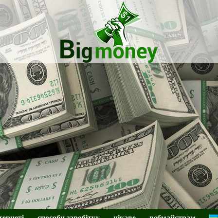
BigMoney
тернеті
способи заробітку
цікаве
вебмайстрам