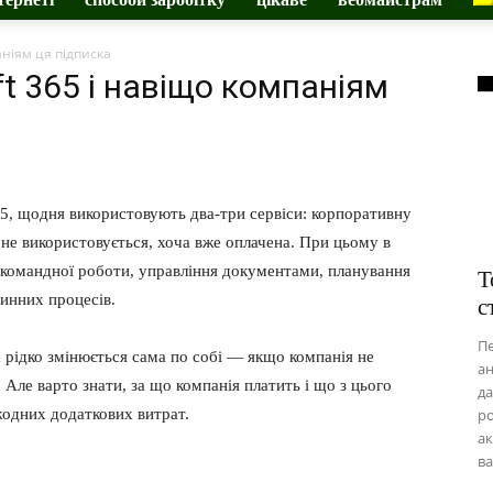
аніям ця підписка
t 365 і навіщо компаніям
365, щодня використовують два-три сервіси: корпоративну
 не використовується, хоча вже оплачена. При цьому в
я командної роботи, управління документами, планування
Т
тинних процесів.
с
Пе
на рідко змінюється сама по собі — якщо компанія не
ан
Але варто знати, за що компанія платить і що з цього
да
жодних додаткових витрат.
ро
ак
в