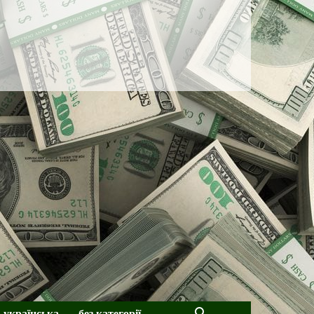
українська
без категорії