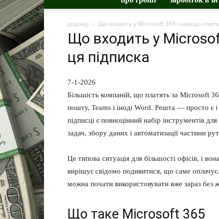
додому
Що входить у Microsoft 365 і навіщо комп
Що входить у Microsof
ця підписка
7-1-2026
Більшість компаній, що платять за Microsoft 
пошту, Teams і іноді Word. Решта — просто є і
підписці є повноцінний набір інструментів дл
задач, збору даних і автоматизації частини ру
Це типова ситуація для більшості офісів, і во
вирішує свідомо подивитися, що саме оплачує. 
можна почати використовувати вже зараз без 
Що таке Microsoft 365