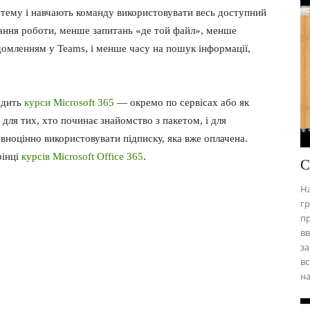
тему і навчають команду використовувати весь доступний
ання роботи, менше запитань «де той файл», менше
домленням у Teams, і менше часу на пошук інформації,
одить
курси Microsoft 365
— окремо по сервісах або як
для тих, хто починає знайомство з пакетом, і для
вноцінно використовувати підписку, яка вже оплачена.
рінці
курсів Microsoft Office 365
.
С
На
гр
пр
вв
за
вс
на