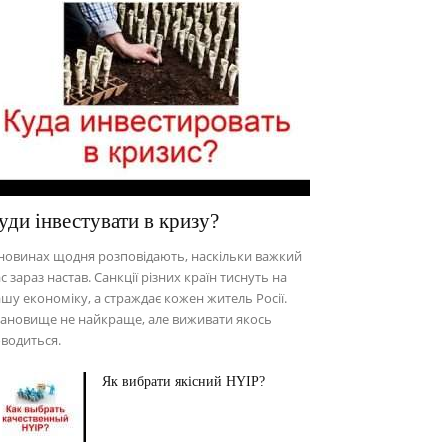
уди інвестувати в кризу?
новинах щодня розповідають, наскільки важкий
с зараз настав. Санкції різних країн тиснуть на
шу економіку, а страждає кожен житель Росії.
ановище не найкраще, але виживати якось
водиться.
Як вибрати якісний HYIP?