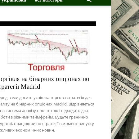
оргівля на бінарних опціонах по
тратегії Madrid
ред вами досить успішна торгова стратегія для
алізу на бінарних опціонах Madrid. Відрізняється
на система аналізу простотою і підходить для
боти з різними таймфрейм. Будьте гранично
уратні, працюючи по стратегії в момент випуску
ажливих економічних новин.