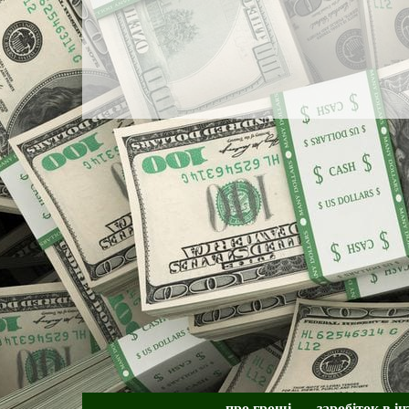
про гроші
заробіток в ін