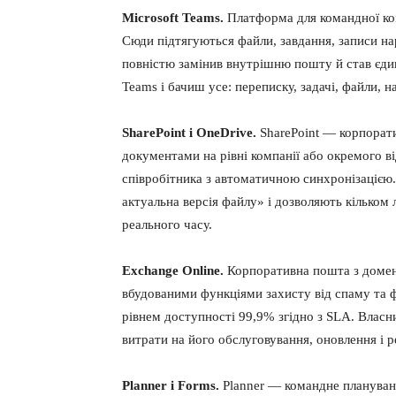
Microsoft Teams.
Платформа для командної кому
Сюди підтягуються файли, завдання, записи нар
повністю замінив внутрішню пошту й став єд
Teams і бачиш усе: переписку, задачі, файли,
SharePoint і OneDrive.
SharePoint — корпорати
документами на рівні компанії або окремого в
співробітника з автоматичною синхронізацією
актуальна версія файлу» і дозволяють кілько
реального часу.
Exchange Online.
Корпоративна пошта з домено
вбудованими функціями захисту від спаму та ф
рівнем доступності 99,9% згідно з SLA. Власн
витрати на його обслуговування, оновлення і р
Planner і Forms.
Planner — командне плануванн