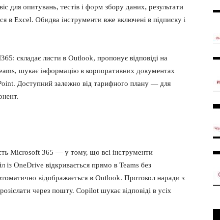
іс для опитувань, тестів і форм збору даних, результати
я в Excel. Обидва інструменти вже включені в підписку і
65: складає листи в Outlook, пропонує відповіді на
 Teams, шукає інформацію в корпоративних документах
erPoint. Доступний залежно від тарифного плану — для
онент.
сть Microsoft 365 — у тому, що всі інструменти
л із OneDrive відкривається прямо в Teams без
автоматично відображається в Outlook. Протокол наради з
озіслати через пошту. Copilot шукає відповіді в усіх