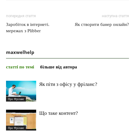
попередня стаття
наступна стаття
Заробіток в інтернеті.
Як створити банер онлайн?
мережах з Plibber
maxwelhelp
статті по темі
більше від автора
Як піти з офісу у фріланс?
Про Фріланс
Що таке контент?
Про Фріланс