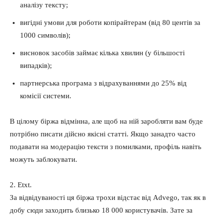
аналізу тексту;
вигідні умови для роботи копірайтерам (від 80 центів за
1000 символів);
висновок засобів займає кілька хвилин (у більшості
випадків);
партнерська програма з відрахуваннями до 25% від
комісії системи.
В цілому біржа відмінна, але щоб на ній заробляти вам буде
потрібно писати дійсно якісні статті. Якщо занадто часто
подавати на модерацію тексти з помилками, профіль навіть
можуть заблокувати.
2. Etxt.
За відвідуваності ця біржа трохи відстає від Advego, так як в
добу сюди заходить близько 18 000 користувачів. Зате за